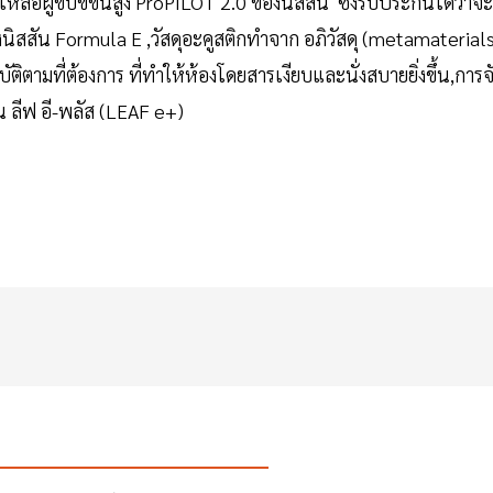
ลือผู้ขับขี่ขั้นสูง ProPILOT 2.0 ของนิสสัน ซึ่งรับประกันได้ว่าจะ
งนิสสัน Formula E ,วัสดุอะคูสติกทำจาก อภิวัสดุ (metamaterial
ัติตามที่ต้องการ ที่ทำให้ห้องโดยสารเงียบและนั่งสบายยิ่งขึ้น,การจ
 ลีฟ อี-พลัส (LEAF e+)