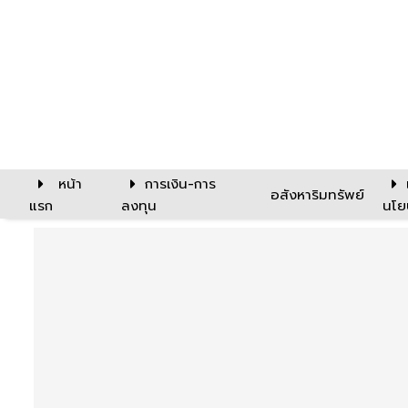
หน้า
การเงิน-การ
อสังหาริมทรัพย์
แรก
ลงทุน
นโย