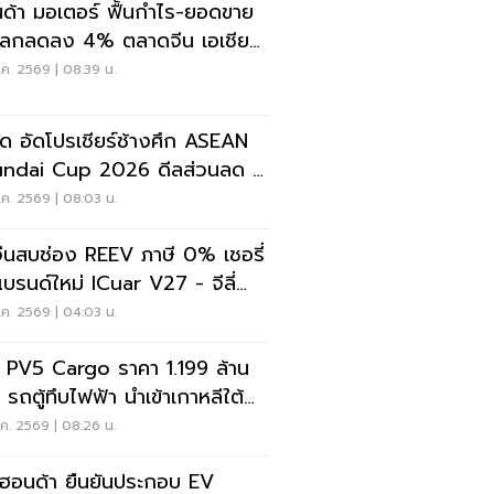
ด้า มอเตอร์ ฟื้นกำไร-ยอดขาย
วโลกลดลง 4% ตลาดจีน เอเชีย
ง
ค. 2569 | 08:39 น.
ได อัดโปรเชียร์ช้างศึก ASEAN
ndai Cup 2026 ดีลส่วนลด 5
 แจกเสื้อทีมชาติไทย
ค. 2569 | 08:03 น.
ีนสบช่อง REEV ภาษี 0% เชอรี่
แบรนด์ใหม่ ICuar V27 - จีลี่
 Starray
ค. 2569 | 04:03 น.
 PV5 Cargo ราคา 1.199 ล้าน
 รถตู้ทึบไฟฟ้า นำเข้าเกาหลีใต้
ี 0%
ค. 2569 | 08:26 น.
ฮอนด้า ยืนยันประกอบ EV