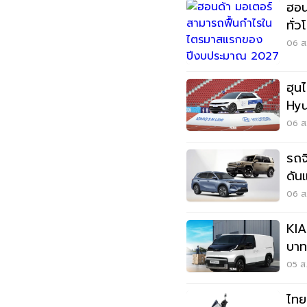
ฮอน
ทั่
ร่ว
06 ส.
ฮุน
Hyu
แสน
06 ส.
รถจ
ดัน
ส่ง
06 ส.
KIA
บาท
ภาษ
05 ส.
ไทย