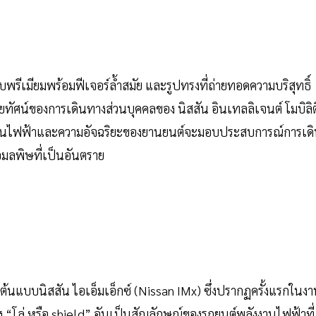
พรีเมียมพร้อมฟีเจอร์ล้ำสมัย และรูปทรงที่ถ่ายทอดความบริสุทธิ์
ศน์ของการเดินทางส่วนบุคคลของ นิสสัน อินเทลลิเจนต์ โมบิลิต
ลังงานไฟฟ้าและความอัจฉริยะของยานยนต์จะมอบประสบการณ์การเด
อมลพิษที่เป็นอันตราย
้นแบบนิสสัน ไอเอ็มเอ็กซ์ (Nissan IMx) ซึ่งปรากฏครั้งแรกในง
 “โล่ หรือ shield” อันเป็นสัญลักษณ์ของรถยนต์พลังงานไฟฟ้าที่