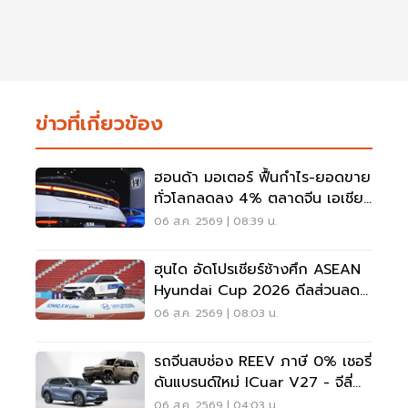
ข่าวที่เกี่ยวข้อง
ฮอนด้า มอเตอร์ ฟื้นกำไร-ยอดขาย
ทั่วโลกลดลง 4% ตลาดจีน เอเชีย
ร่วง
06 ส.ค. 2569 | 08:39 น.
ฮุนได อัดโปรเชียร์ช้างศึก ASEAN
Hyundai Cup 2026 ดีลส่วนลด
5 แสน แจกเสื้อทีมชาติไทย
06 ส.ค. 2569 | 08:03 น.
รถจีนสบช่อง REEV ภาษี 0% เชอรี่
ดันแบรนด์ใหม่ ICuar V27 - จีลี่
ส่ง Starray
06 ส.ค. 2569 | 04:03 น.