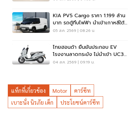
KIA PV5 Cargo ราคา 1.199 ล้าน
บาท รถตู้ทึบไฟฟ้า นำเข้าเกาหลีใต้
ภาษี 0%
05 ส.ค. 2569 | 08:26 น.
ไทยฮอนด้า ยืนยันประกอบ EV
โรงงานลาดกระบัง ไม่นำเข้า UC3
เวียดนาม
04 ส.ค. 2569 | 09:19 น.
แท็กที่เกี่ยวข้อง
Motor
คาร์ซีท
เบาะนั่ง นิรภัย เด็ก
ประโยชน์คาร์ซีท