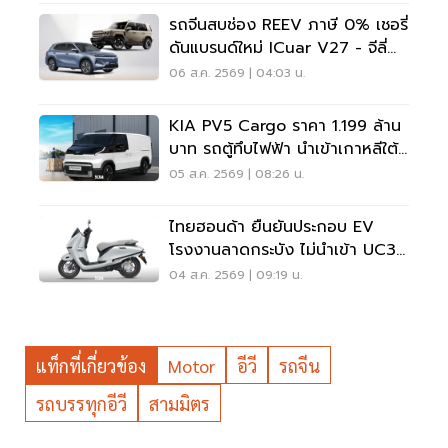
รถจีนสบช่อง REEV ภาษี 0% เชอรี่
ดันแบรนด์ใหม่ ICuar V27 - จีลี่
ส่ง Starray
06 ส.ค. 2569 | 04:03 น.
KIA PV5 Cargo ราคา 1.199 ล้าน
บาท รถตู้ทึบไฟฟ้า นำเข้าเกาหลีใต้
ภาษี 0%
05 ส.ค. 2569 | 08:26 น.
ไทยฮอนด้า ยืนยันประกอบ EV
โรงงานลาดกระบัง ไม่นำเข้า UC3
เวียดนาม
04 ส.ค. 2569 | 09:19 น.
แท็กที่เกี่ยวข้อง
Motor
อีวี
รถจีน
รถบรรทุกอีวี
สามมิตร