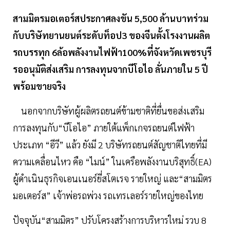
สามมิตรมอเตอร์สประกาศลงขัน 5,500 ล้านบาทร่วม
กับบริษัทยานยนต์ระดับท็อป3 ของจีนตั้งโรงงานผลิต
รถบรรทุก 6ล้อพลังงานไฟฟ้า100%ที่จังหวัดเพชรบุรี
รออนุมัติส่งเสริม การลงทุนจากบีโอไอ ลั่นภายใน 5 ปี
พร้อมขายจริง
นอกจากบริษัทผู้ผลิตรถยนต์ข้ามชาติที่ยื่นขอส่งเสริม
การลงทุนกับ“บีโอไอ” ภายใต้แพ็กเกจรถยนต์ไฟฟ้า
ประเภท “อีวี” แล้ว ยังมี 2 บริษัทรถยนต์สัญชาติไทยที่มี
ความเคลื่อนไหว คือ “ไมน์” ในเครือพลังงานบริสุทธิ์(EA)
ผู้ดำเนินธุรกิจเอนเนอร์ยี่สโตเรจ รายใหญ่ และ“สามมิตร
มอเตอร์ส” เจ้าพ่อรถพ่วง รถเทรเลอร์รายใหญ่ของไทย
ปัจจุบัน“สามมิตร” ปรับโครงสร้างการบริหารใหม่ รวบ 8