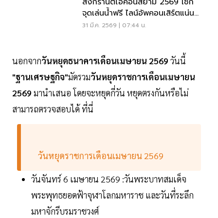
สงกรานต์ไอคอนสยาม 2569 เช็ก
จุดเล่นน้ำฟรี ไลน์อัพคอนเสิร์ตแน่น
10-15 เม.ย.นี้
31 มี.ค. 2569 | 07:44 น.
นอกจาก
วันหยุดธนาคารเดือนเมษายน 2569
วันนี้
"ฐานเศรษฐกิจ"
มัดรวม
วันหยุดราชการเดือนเมษายน
2569
มานำเสนอ โดยจะหยุดกี่วัน หยุดตรงกันหรือไม่
สามารถตรวจสอบได้ ที่นี่
วันหยุดราชการเดือนเมษายน 2569
วันจันทร์ 6 เมษายน 2569 :วันพระบาทสมเด็จ
พระพุทธยอดฟ้าจุฬาโลกมหาราช และวันที่ระลึก
มหาจักรีบรมราชวงศ์