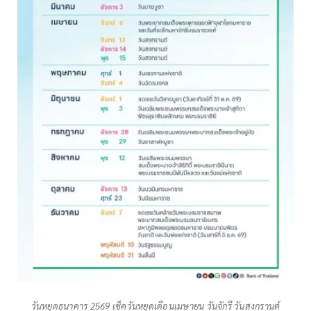
วันหยุดธนาคาร 2569 เช็ควันหยุดเดือนเมษายน วันจักรี วันสงกรานต์