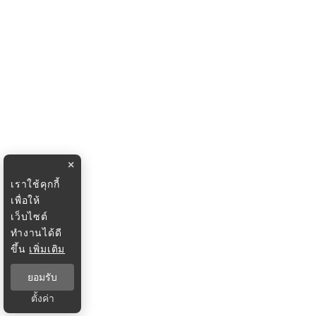
×
เราใช้คุกกี้
เพื่อให้
เว็บไซต์
ทำงานได้ดี
ขึ้น
เพิ่มเติม
ยอมรับ
ตั้งค่า