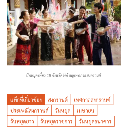
ปักหมุดเที่ยว 18 จังหวัดจัดใหญเทศกาลสงกรานต์
แท็กที่เกี่ยวข้อง
สงกรานต์
เทศกาลสงกรานต์
ประเพณีสงกรานต์
วันหยุด
เมษายน
วันหยุดยาว
วันหยุดราชการ
วันหยุดธนาคาร