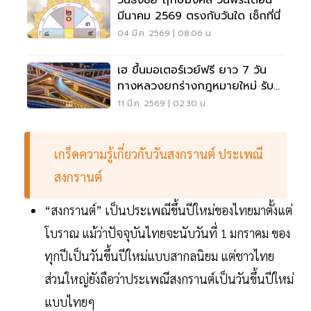
วันธงชัย ฤกษ์มงคล วันพระเดือน
มีนาคม 2569 ตรงกับวันใด เช็กที่นี่
04 มี.ค. 2569 | 08:06 น.
เฮ ขึ้นมอเตอร์เวย์ฟรี ยาว 7 วัน
ทางหลวงยกร่างกฎหมายใหม่ รับ
เทศกาลสงกรานต์
11 มี.ค. 2569 | 02:30 น.
เกร็ดความรู้เกี่ยวกับวันสงกรานต์ ประเพณี
สงกรานต์
“สงกรานต์” เป็นประเพณีขึ้นปีใหม่ของไทยมาตั้งแต่
โบราณ แม้ว่าปัจจุบันไทยจะนับวันที่ 1 มกราคม ของ
ทุกปีเป็นวันขึ้นปีใหม่แบบสากลนิยม แต่ชาวไทย
ส่วนใหญ่ยังถือว่าประเพณีสงกรานต์เป็นวันขึ้นปีใหม่
แบบไทยๆ