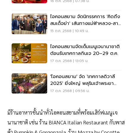
16 ต.ค. 2568 | 07:38 น.
ไอคอนสยาม จัดนิทรรศการ 'คิดถึง
สมเด็จย่า' เส้นทางแม่ฟ้าหลวง-สาน
ต่อปณิธาน
15 ต.ค. 2568 | 10:49 น.
ไอคอนสยามจัดเต็มเมนูเจนานาชาติ
ต้อนรับเทศกาลกินเจ 20–29 ต.ค.
17 ต.ค. 2568 | 13:05 น.
'ไอคอนสยาม' จัด 'เทศกาลดิวาลี
2025' ยิ่งใหญ่ พลุริมเจ้าพระยา
ครั้งแรก
17 ต.ค. 2568 | 09:56 น.
มีร้านอาหารชั้นนำทั่วไอคอนสยามที่พร้อมเสิร์ฟเมนูเจ
นานาชาติ เช่น ร้าน BIANCA Italian Restaurant กับพาส
ต้า Pumpkin & Gorgonzola, ร้าน Mozza by Cocotte