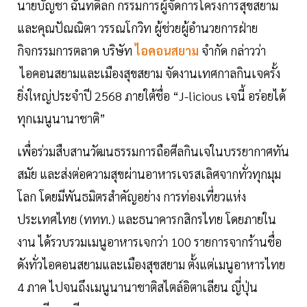
นายบัญชา ฉันทดิลก กรรมการผู้จัดการโครงการสุขสยาม
และคุณปัณณิตา วรรณโกวิท ผู้ช่วยผู้อำนวยการฝ่าย
กิจกรรมการตลาด บริษัท
ไอคอนสยาม
จำกัด กล่าวว่า
ไอคอนสยามและเมืองสุขสยาม จัดงานเทศกาลกินเจครั้ง
ยิ่งใหญ่ประจำปี 2568 ภายใต้ชื่อ “J-licious เจนี้ อร่อยได้
ทุกเมนูนานาชาติ”
เพื่อร่วมสืบสานวัฒนธรรมการถือศีลกินเจในบรรยากาศทัน
สมัย และส่งต่อความสุขผ่านอาหารเจรสเลิศจากทั่วทุกมุม
โลก โดยมีพันธมิตรสำคัญอย่าง การท่องเที่ยวแห่ง
ประเทศไทย (ททท.) และธนาคารกสิกรไทย โดยภายใน
งาน ได้รวบรวมเมนูอาหารเจกว่า 100 รายการจากร้านชื่อ
ดังทั่วไอคอนสยามและเมืองสุขสยาม ตั้งแต่เมนูอาหารไทย
4 ภาค ไปจนถึงเมนูนานาชาติสไตล์อิตาเลียน ญี่ปุ่น