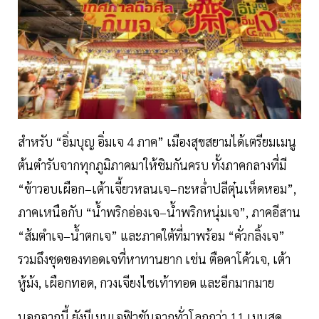
สำหรับ “อิ่มบุญ อิ่มเจ 4 ภาค” เมืองสุขสยามได้เตรียมเมนู
ต้นตำรับจากทุกภูมิภาคมาให้ชิมกันครบ ทั้งภาคกลางที่มี
“ข้าวอบเผือก–เต้าเจี้ยวหลนเจ–กะหล่ำปลีตุ๋นเห็ดหอม”,
ภาคเหนือกับ “น้ำพริกอ่องเจ–น้ำพริกหนุ่มเจ”, ภาคอีสาน
“ส้มตำเจ–น้ำตกเจ” และภาคใต้ที่มาพร้อม “คั่วกลิ้งเจ”
รวมถึงชุดของทอดเจที่หาทานยาก เช่น ตือคาโค้วเจ, เต้า
หู้ม้ง, เผือกทอด, กวงเจียงไชเท้าทอด และอีกมากมาย
นอกจากนี้ ยังมีเมนูเจฟิวชันจากทั่วโลกกว่า 11 เมนูสุด