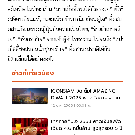
ครีเอทีฟ ไม่ว่าจะเป็น “สปาเก็ตตี้เพสโต้กุ้งทองเจ” ที่ให้
รสอิตาเลียนแท้, “แฮมเบิร์กข้าวเหนียวก้อนคู่ใจ” ที่ผสม
ผสานวัฒนธรรมญี่ปุ่นกับความเป็นไทย, “ข้าวยำเกาหลี
เจ”, “ฟัวกราส์เจ” จากเต้าหู้ดำโพธาราม, ไปจนถึง “สปา
เก็ตตี้ซอสหลนน้ำชุบหยำเจ” ที่ผสานรสชาติใต้กับ
อิตาเลียนได้อย่างลงตัว
ข่าวที่เกี่ยวข้อง
ICONSIAM จัดเต็ม! AMAZING
DIWALI 2025 พลุอลังการ ผสาน
แรป F.HERO
12 ต.ค. 2568 | 03:09 น.
เทศกาลกินเจ 2568 คาดเงินสะพัด
เฉียด 4.6 หมื่นล้าน สูงสุดรอบ 5 ปี