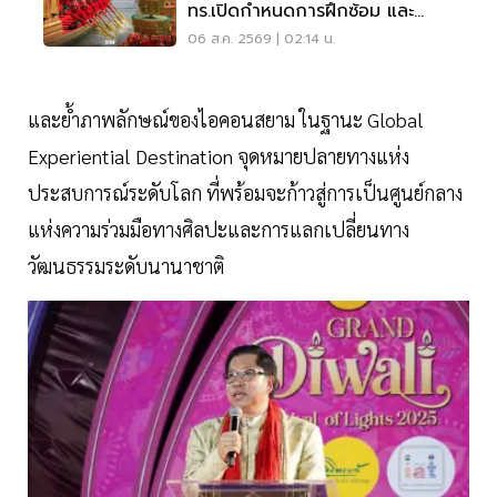
ทร.เปิดกำหนดการฝึกซ้อม และ
วันพระราชพิธี จุดชมขบวน
06 ส.ค. 2569 | 02:14 น.
และย้ำภาพลักษณ์ของไอคอนสยาม ในฐานะ Global
Experiential Destination จุดหมายปลายทางแห่ง
ประสบการณ์ระดับโลก ที่พร้อมจะก้าวสู่การเป็นศูนย์กลาง
แห่งความร่วมมือทางศิลปะและการแลกเปลี่ยนทาง
วัฒนธรรมระดับนานาชาติ