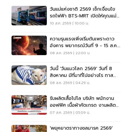
วันแม่แห่งชาติ 2569 เช็กเงื่อนไข
รถไฟฟ้า BTS-MRT เปิดให้คุณแม่
โดยสารฟรีตลอดสาย
10 ส.ค. 2569 | 10:00 น.
ความรุนแรงเพิ่งเริ่มต้นเพราะดาว
อังคาร พยากรณ์วันที่ 9 - 15 ส.ค.
2569
08 ส.ค. 2569 | 22:00 น.
วันนี้ 'วันแมวโลก 2569' วันที่ 8
สิงหาคม มีที่มาที่ไปอย่างไร ทาส
แมวต้องรู้
08 ส.ค. 2569 | 04:29 น.
รับผลิตเสื้อโปโล บริษัท พนักงาน
ออฟฟิศ เนื้อผ้าคัดเกรด งานผลิต
ได้มาตรฐาน
07 ส.ค. 2569 | 05:09 น.
'พยุหยาตราทางชลมารค 2569'