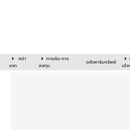
หน้า
การเงิน-การ
อสังหาริมทรัพย์
แรก
ลงทุน
นโย