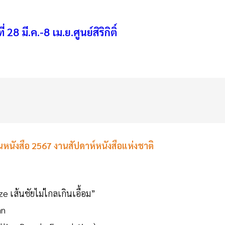
8 มี.ค.-8 เม.ย.ศูนย์สิริกิติ์
นังสือ 2567 งานสัปดาห์หนังสือแห่งชาติ
e เส้นชัยไม่ไกลเกินเอื้อม”
an