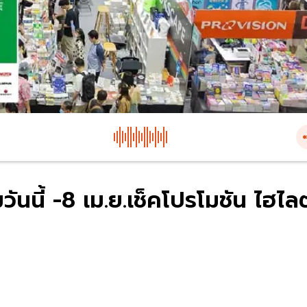
วันนี้ -8 เม.ย.เช็คโปรโมชัน ไฮไลต