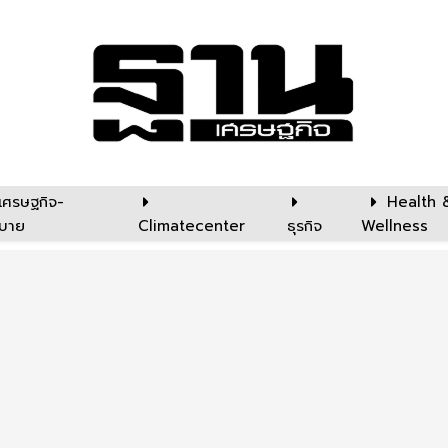
เศรษฐกิจ-
Health 
บาย
Climatecenter
ธุรกิจ
Wellness