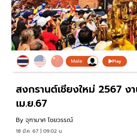
Play
สงกรานต์เชียงใหม่ 2567 งานป
เม.ย.67
By
จุฑามาศ ไชยวรรณ์
18 มี.ค. 67 | 09:02 น.