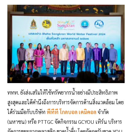
ททท. ยังส่งเสริมให้ใช้ทรัพยากรน้ำอย่างมีประสิทธิภาพ
สูงสุดและได้คำนึงถึงการบริหารจัดการด้านสิ่งแวดล้อม โดย
ได้ร่วมมือกับบริษัท
พีทีที โกลบอล เคมิคอล
จำกัด
(มหาชน) หรือ PTTGC จัดกิจกรรม GCYOU เทิร์น บริหาร
จัดการขยะจากพลาสติก ขวดน้ำดื่ม โดยจัดจุดรับขวด YOU