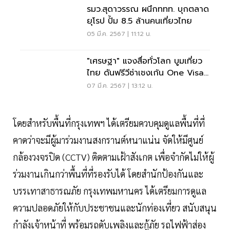
รมว.สุดาวรรณ ผนึกททท. บุกตลาด
ยุโรป ปั้ม 8.5 ล้านคนเที่ยวไทย
05 มี.ค. 2567 | 11:12 น.
"เศรษฐา" แจงสื่อทั่วโลก บูมเที่ยว
ไทย ดันฟรีวีซ่าเชงเก้น One Visa
อาเซียน
07 มี.ค. 2567 | 13:12 น.
โดยสำหรับพื้นที่กรุงเทพฯ ได้เตรียมควบคุมดูแลพื้นที่ที่
คาดว่าจะมีผู้มาร่วมงานสงกรานต์หนาแน่น จัดให้มีศูนย์
กล้องวงจรปิด (CCTV) ติดตามเฝ้าสังเกต เพื่อจำกัดไม่ให้ผู้
ร่วมงานเกินกว่าพื้นที่ที่รองรับได้ โดยสำนักป้องกันและ
บรรเทาสาธารณภัย กรุงเทพมหานคร ได้เตรียมการดูแล
ความปลอดภัยให้กับประชาชนและนักท่องเที่ยว สนับสนุน
กำลังเจ้าหน้าที่ พร้อมรถดับเพลิงและกู้ภัย รถไฟฟ้าส่อง