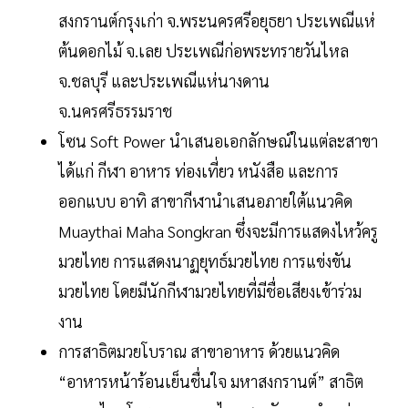
สงกรานต์กรุงเก่า จ.พระนครศรีอยุธยา ประเพณีแห่
ต้นดอกไม้ จ.เลย ประเพณีก่อพระทรายวันไหล
จ.ชลบุรี และประเพณีแห่นางดาน
จ.นครศรีธรรมราช
โซน Soft Power นำเสนอเอกลักษณ์ในแต่ละสาขา
ได้แก่ กีฬา อาหาร ท่องเที่ยว หนังสือ และการ
ออกแบบ อาทิ สาขากีฬานำเสนอภายใต้แนวคิด
Muaythai Maha Songkran ซึ่งจะมีการแสดงไหว้ครู
มวยไทย การแสดงนาฏยุทธ์มวยไทย การแข่งขัน
มวยไทย โดยมีนักกีฬามวยไทยที่มีชื่อเสียงเข้าร่วม
งาน
การสาธิตมวยโบราณ สาขาอาหาร ด้วยแนวคิด
“อาหารหน้าร้อนเย็นชื่นใจ มหาสงกรานต์” สาธิต