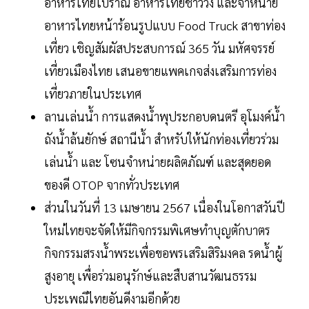
อาหารไทยโบราณ อาหารไทยชาววัง และจำหน่าย
อาหารไทยหน้าร้อนรูปแบบ Food Truck สาขาท่อง
เที่ยว เชิญสัมผัสประสบการณ์ 365 วัน มหัศจรรย์
เที่ยวเมืองไทย เสนอขายแพคเกจส่งเสริมการท่อง
เที่ยวภายในประเทศ
ลานเล่นน้ำ การแสดงน้ำพุประกอบดนตรี อุโมงค์น้ำ
ถังน้ำล้นยักษ์ สถานีน้ำ สำหรับให้นักท่องเที่ยวร่วม
เล่นน้ำ และ โซนจำหน่ายผลิตภัณฑ์ และสุดยอด
ของดี OTOP จากทั่วประเทศ
ส่วนในวันที่ 13 เมษายน 2567 เนื่องในโอกาสวันปี
ใหม่ไทยจะจัดให้มีกิจกรรมพิเศษทำบุญตักบาตร
กิจกรรมสรงน้ำพระเพื่อขอพรเสริมสิริมงคล รดน้ำผู้
สูงอายุ เพื่อร่วมอนุรักษ์และสืบสานวัฒนธรรม
ประเพณีไทยอันดีงามอีกด้วย