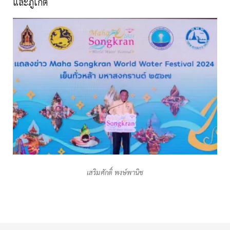
และภูเก็ต
เสริมศักดิ์ พงษ์พานิช