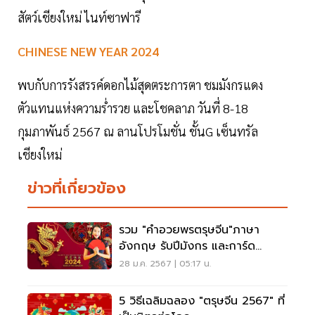
สัตว์เชียงใหม่ ไนท์ซาฟารี
CHINESE NEW YEAR 2024
พบกับการรังสรรค์ดอกไม้สุดตระการตา ชมมังกรแดง
ตัวแทนแห่งความร่ำรวย และโชคลาภ วันที่ 8-18
กุมภาพันธ์ 2567 ณ ลานโปรโมชั่น ชั้นG เซ็นทรัล
เชียงใหม่
ข่าวที่เกี่ยวข้อง
รวม "คำอวยพรตรุษจีน"ภาษา
อังกฤษ รับปีมังกร และการ์ด
อวยพรพร้อมแชร์
28 ม.ค. 2567 | 05:17 น.
5 วิธีเฉลิมฉลอง "ตรุษจีน 2567" ที่