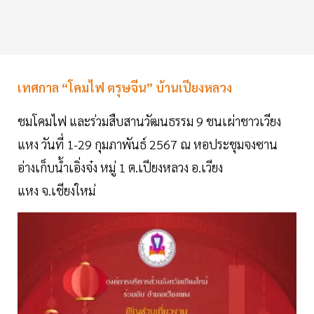
เทศกาล “โคมไฟ ตรุษจีน” บ้านเปียงหลวง
ชมโคมไฟ และร่วมสืบสานวัฒนธรรม 9 ชนเผ่าชาวเวียง
แหง วันที่ 1-29 กุมภาพันธ์ 2567 ณ หอประชุมจงซาน
อ่างเก็บน้ำเอิ่งจ๋ง หมู่ 1 ต.เปียงหลวง อ.เวียง
แหง จ.เชียงใหม่