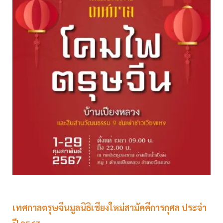
เทศกาลตรุษจีนมูลนิธิเชียงใหม่สามัคคีการกุศล ประจำ