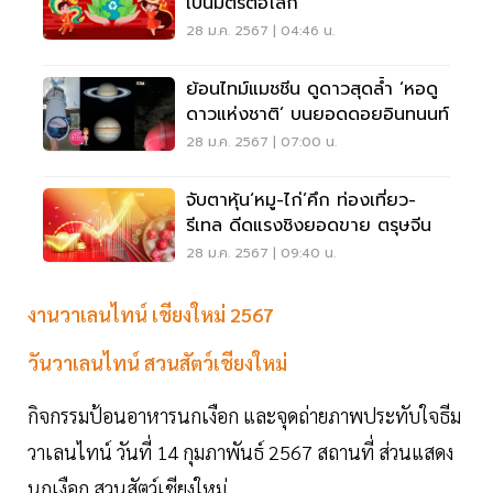
เป็นมิตรต่อโลก
28 ม.ค. 2567 | 04:46 น.
ย้อนไทม์แมชชีน ดูดาวสุดล้ำ ‘หอดู
ดาวแห่งชาติ’ บนยอดดอยอินทนนท์
28 ม.ค. 2567 | 07:00 น.
จับตาหุ้น‘หมู-ไก่’คึก ท่องเที่ยว-
รีเทล ดีดแรงชิงยอดขาย ตรุษจีน
28 ม.ค. 2567 | 09:40 น.
งานวาเลนไทน์ เชียงใหม่ 2567
วันวาเลนไทน์ สวนสัตว์เชียงใหม่
กิจกรรมป้อนอาหารนกเงือก และจุดถ่ายภาพประทับใจธีม
วาเลนไทน์ วันที่ 14 กุมภาพันธ์ 2567 สถานที่ ส่วนแสดง
นกเงือก สวนสัตว์เชียงใหม่