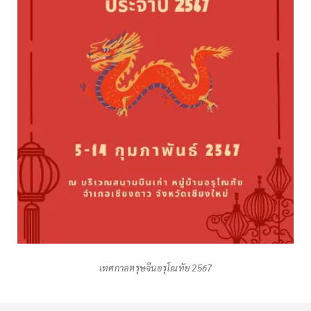
เทศกาลตรุษจีนอรุโณทัย 2567