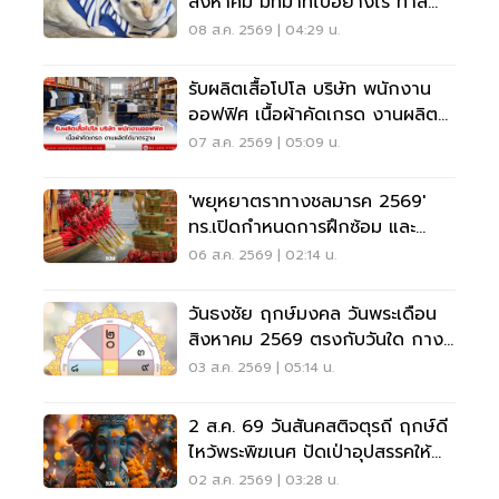
สิงหาคม มีที่มาที่ไปอย่างไร ทาส
แมวต้องรู้
08 ส.ค. 2569 | 04:29 น.
รับผลิตเสื้อโปโล บริษัท พนักงาน
ออฟฟิศ เนื้อผ้าคัดเกรด งานผลิต
ได้มาตรฐาน
07 ส.ค. 2569 | 05:09 น.
'พยุหยาตราทางชลมารค 2569'
ทร.เปิดกำหนดการฝึกซ้อม และ
วันพระราชพิธี จุดชมขบวน
06 ส.ค. 2569 | 02:14 น.
วันธงชัย ฤกษ์มงคล วันพระเดือน
สิงหาคม 2569 ตรงกับวันใด กาง
ปฏิทินเช็กที่นี่
03 ส.ค. 2569 | 05:14 น.
2 ส.ค. 69 วันสันคสติจตุรถี ฤกษ์ดี
ไหว้พระพิฆเนศ ปัดเป่าอุปสรรคให้
ชีวิตปัง
02 ส.ค. 2569 | 03:28 น.