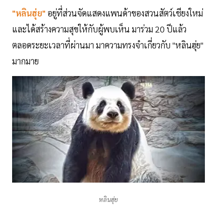
"หลินฮุ่ย"
อยู่ที่ส่วนจัดแสดงแพนด้าของสวนสัตว์เชียงใหม่
และได้สร้างความสุขให้กับผู้พบเห็น มาร่วม 20 ปีแล้ว
ตลอดระยะเวลาที่ผ่านมา มาความทรงจำเกี่ยวกับ "หลินฮุ่ย"
มากมาย
หลินฮุ่ย