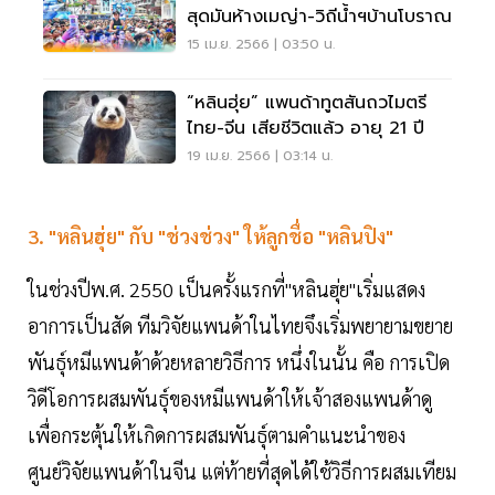
สุดมันห้างเมญ่า-วิถีน้ำฯบ้านโบราณ
15 เม.ย. 2566 | 03:50 น.
“หลินฮุ่ย” แพนด้าทูตสันถวไมตรี
ไทย-จีน เสียชีวิตแล้ว อายุ 21 ปี
19 เม.ย. 2566 | 03:14 น.
3. "หลินฮุ่ย" กับ "ช่วงช่วง" ให้ลูกชื่อ "หลินปิง"
ในช่วงปีพ.ศ. 2550 เป็นครั้งแรกที่"หลินฮุ่ย"เริ่มแสดง
อาการเป็นสัด ทีมวิจัยแพนด้าในไทยจึงเริ่มพยายามขยาย
พันธุ์หมีแพนด้าด้วยหลายวิธีการ หนึ่งในนั้น คือ การเปิด
วิดีโอการผสมพันธุ์ของหมีแพนด้าให้เจ้าสองแพนด้าดู
เพื่อกระตุ้นให้เกิดการผสมพันธุ์ตามคำแนะนำของ
ศูนย์วิจัยแพนด้าในจีน แต่ท้ายที่สุดได้ใช้วิธีการผสมเทียม