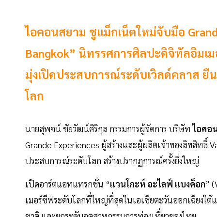
ไอคอนสยาม ชูแม็กเน็ตใหม่จับมือ Grand
Bangkok” นิทรรศการศิลปะดิจิทัลอิมเมอร์
มุ่งเปิดประสบการณ์ระดับเวิลด์คลาส ยืนหน
โลก
นายสุพจน์ ชัยวัฒน์ศิริกุล กรรมการผู้จัดการ บริษัท
ไอคอ
Grande Experiences ผู้สร้างและผู้ผลิตเจ้าของลิขสิทธิ
ประสบการณ์ระดับโลก สร้างปรากฏการณ์ครั้งยิ่งใหญ่
เปิดอาร์ตแอทแทรกชั่น “
แวนโกะห์ อะไลฟ์ แบงค็อก
” (
เมอร์ซีฟระดับโลกที่ใหญ่ที่สุดในเอเชียตะวันออกเฉียงใต
ชาติ และยกระดับอุตสาหกรรมการท่องเที่ยวของไทย