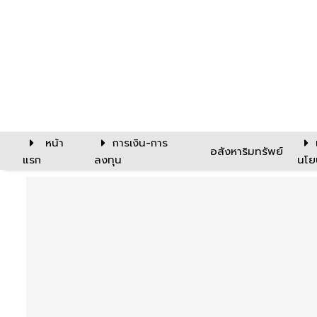
หน้า
การเงิน-การ
อสังหาริมทรัพย์
แรก
ลงทุน
นโย