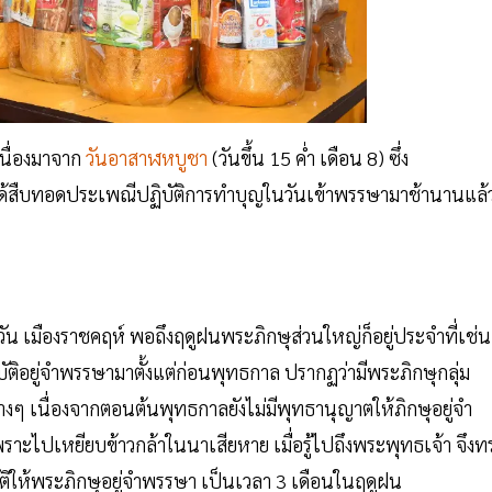
นื่องมาจาก
วันอาสาฬหบูชา
(วันขึ้น 15 ค่ำ เดือน 8) ซึ่ง
ด้สืบทอดประเพณีปฏิบัติการทำบุญในวันเข้าพรรษามาช้านานแล้
ฬุวัน เมืองราชคฤห์ พอถึงฤดูฝนพระภิกษุส่วนใหญ่ก็อยู่ประจำที่เช่น
ติอยู่จำพรรษามาตั้งแต่ก่อนพุทธกาล ปรากฏว่ามีพระภิกษุกลุ่ม
่างๆ เนื่องจากตอนต้นพุทธกาลยังไม่มีพุทธานุญาตให้ภิกษุอยู่จำ
าะไปเหยียบข้าวกล้าในนาเสียหาย เมื่อรู้ไปถึงพระพุทธเจ้า จึงท
ญัติให้พระภิกษุอยู่จำพรรษา เป็นเวลา 3 เดือนในฤดูฝน