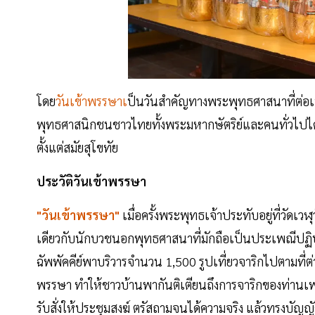
โดย
วันเข้าพรรษาเ
ป็นวันสำคัญทางพระพุทธศาสนาที่ต่อเ
พุทธศาสนิกชนชาวไทยทั้งพระมหากษัตริย์และคนทั่วไปไ
ตั้งแต่สมัยสุโขทัย
ประวัติวันเข้าพรรษา
"วันเข้าพรรษา"
เมื่อครั้งพระพุทธเจ้าประทับอยู่ที่วัดเว
เดียวกับนักบวชนอกพุทธศาสนาที่มักถือเป็นประเพณีปฏิบั
ฉัพพัคคีย์พาบริวารจำนวน 1,500 รูปเที่ยวจาริกไปตามที่ต
พรรษา ทำให้ชาวบ้านพากันติเตียนถึงการจาริกของท่านเพร
รับสั่งให้ประชุมสงฆ์ ตรัสถามจนได้ความจริง แล้วทรงบัญ