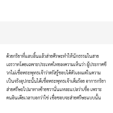
ด้วยกริยาที่แลบลิ้นแล้วส่ายศีรษะทำให้นักธรรมในสาย
เถรวาทโดยเฉพาะประเทศไทยลงความเห็นว่า ผู้ประกาศชี
วกไม่เชื่อพระพุทธเจ้าว่าตรัสรู้ชอบได้ตัวเองแต่ในความ
เป็นจริงอุปกะนั้นได้เชื่อพระพุทธเจ้าเต็มร้อย​ อาการกริยา
ส่ายศรีษะไปมาทางซ้ายขวานั่นแหละแปลว่าเชื่อ​ เพราะ
คนอินเดียเวลาบอกว่าใช่​ เชื่อ​ชอบจะส่ายศรีษะแบบนั้น​