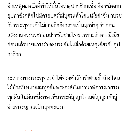
อีกเหตุผลหนึ่งที่ทำให้มั่นใจว่า​อุปกาชีวกเชื่อ​ คือ​ หลังจาก
อุปกาชีวกสึกไปมีครอบครัวมีบุตรแล้วโดนเมียด่าจึงมาบวช
กับพระพุทธเจ้าไม่ยอมสึกจึงกลายเป็นมุกขำๆ ว่า​ ก่อน
แต่งงานควรบวชก่อนสำหรับชายไทย เพราะถ้าหากมีเมีย
ก่อนแล้วบวชเกรงว่า จะบวชกันไม่สึกด้วยเหตุเดียวกับอุป
กาชีวก​
ระหว่างทางพระพุทธเจ้าได้ทรงพำนักพักตามถ้ำบ้าง โคน
ไม้บ้างที่เหมาะสมทุกคืนพระองค์นั่งภาวนาพิจารณาธรรม
ทุกคืน​ ในคืนหนึ่งทรงเห็นพระอัญญาโกณฑัญญะเข้าสู่
ข่ายพระญาณเป็นบุคคลแรก