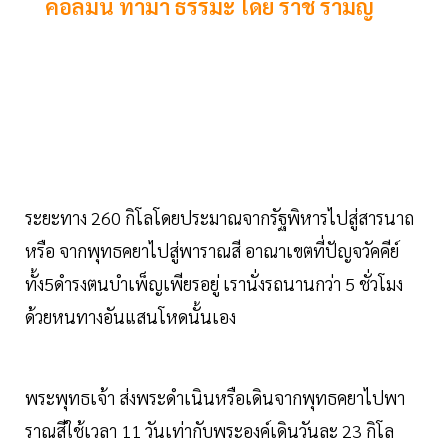
คอลัมน์ ทำมา ธรรมะ โดย​ ราช รามัญ
ระยะทาง 260 กิโลโดยประมาณจากรัฐพิหารไปสู่สารนาถ​
หรือ​ จากพุทธคยาไปสู่พาราณสี​ อาณาเขตที่ปัญจวัคคีย์
ทั้ง5ดำรงตนบำเพ็ญเพียรอยู่​ เรานั่งรถนานกว่า 5 ชั่วโมง​
ด้วยหนทางอันแสนโหดนั้นเอง
พระพุทธเจ้า ส่งพระดำเนินหรือเดินจากพุทธคยาไปพา
ราณสีใช้เวลา 11 วันเท่ากับพระองค์เดินวันละ 23 กิโล