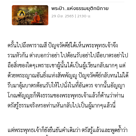
พระป่า...แห่งธรรมยุติกนิกาย
29 มิ.ย. 2565 | 21:30 น.
ครั้นไปถึงพาราณสี​ ปัญจวัคคีย์​ได้เห็นพระพุทธเจ้าจึง
รวมหัวกัน ต่างบอกว่าอย่า ไปต้อนรับอย่าไปถือบาตรอย่าไป
ถือสิ่งของใดๆเพราะเขาผู้นั้นได้เป็นผู้เวียนกลับมากๆ​ แต่
ด้วยพระญาณอันยิ่งแห่งสัพพัญญู​ ปัญจวัคคีย์กลับทนไม่ได้
รีบมาอุ้มบาตรต้อนรับให้ไปนั่งในที่อันควร จากนั้นอัญญา
โกณฑัญญะก็ฟังธรรมของพระพุทธเจ้าแล้วก็ค้านว่าท่าน
ตรัสรู้ธรรมจริงหรอท่านหันกลับไปเป็นผู้มากๆแล้วนี่
แต่พระพุทธเจ้าก็ยังยืนยันคำเดิมว่า ตรัสรู้แล้วและพูดย้ำว่า