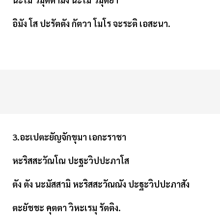
อิมัง โส ปะรัตตัง กัตวา โมโร จะระติ เอสะนา.
3.อะเปตะยัญจักขุมา เอกะราชา
หะริสสะวัณโณ ปะฐะวิปปะภาโส
ตัง ตัง นะมัสสามิ หะริสสะวัณณัง ปะฐะวิปปะภาสัง
ตะยัชชะ คุตตา วิหะเรมุ รัตติง.