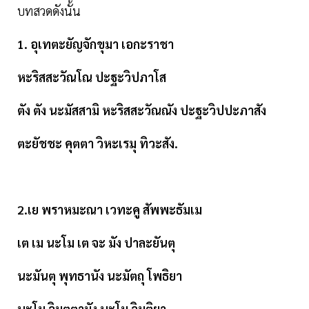
บทสวดดังนั้น
1. อุเทตะยัญจักขุมา เอกะราชา
หะริสสะวัณโณ ปะฐะวิปภาโส
ตัง ตัง นะมัสสามิ หะริสสะวัณณัง ปะฐะวิปปะภาสัง
ตะยัชชะ คุตตา วิหะเรมุ ทิวะสัง.
2.เย พราหมะณา เวทะคู สัพพะธัมเม
เต เม นะโม เต จะ มัง ปาละยันตุ
นะมันตุ พุทธานัง นะมัตถุ โพธิยา
นะโม วิมุตตามัง นะโม วิมุติยา