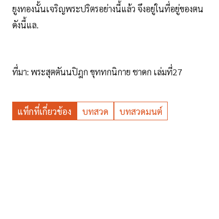
ยูงทองนั้นเจริญพระปริตรอย่างนี้แล้ว จึงอยู่ในที่อยู่ของตน
ดังนี้แล.
ที่มา: พระสุตตันนปิฎก ขุททกนิกาย ชาดก เล่มที่27
แท็กที่เกี่ยวข้อง
บทสวด
บทสวดมนต์