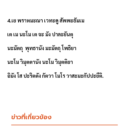
4.เย พราหมะณา เวทะคู สัพพะธัมเม
เต เม นะโม เต จะ มัง ปาละยันตุ
นะมัตถุ พุทธานัง มะมัตถุ โพธิยา
นะโม วิมุตตานัง นะโม วิมุตติยา
อิมัง โส ปะริตตัง กัตวา โมโร วาสะมะกัปปะยีติ.
ข่าวที่เกี่ยวข้อง