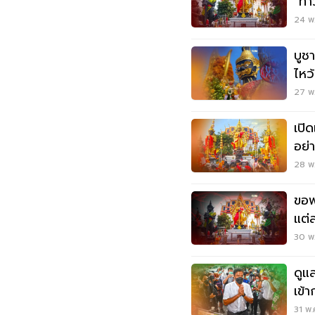
"ท้า
มิ.ย.
24 พ.
บูช
ไหว
27 พ.
เปิ
อย่
28 พ.
ขอพ
แต่
30 พ.
ดูแ
เข้
คลิ
31 พ.