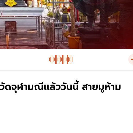
ดจุฬามณีเเล้ววันนี้ สายมูห้าม