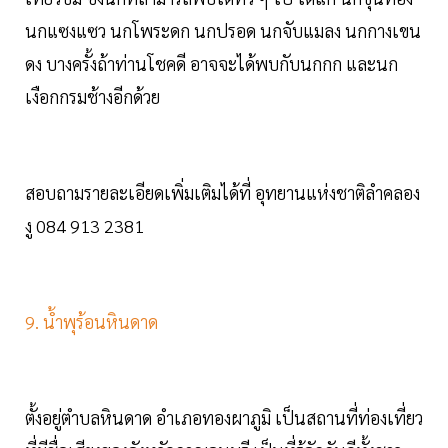
นกแซงแซว นกโพระดก นกปรอด นกจับแมลง นกกางเขน
ดง บางครั้งถ้าท่านโชคดี อาจจะได้พบกับนกกก และนก
เงือกกรมช้างอีกด้วย
สอบถามรายละเอียดเพิ่มเติมได้ที่ อุทยานแห่งชาติลำคลอง
งู 084 913 2381
9. น้ำพุร้อนหินดาด
ตั้งอยู่ตำบลหินดาด อำเภอทองผาภูมิ เป็นสถานที่ท่องเที่ยว