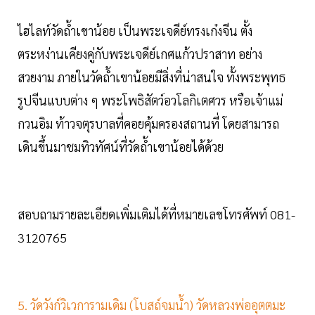
ไฮไลท์วัดถ้ำเขาน้อย เป็นพระเจดีย์ทรงเก๋งจีน ตั้ง
ตระหง่านเคียงคู่กับพระเจดีย์เกศแก้วปราสาท อย่าง
สวยงาม ภายในวัดถ้ำเขาน้อยมีสิ่งที่น่าสนใจ ทั้งพระพุทธ
รูปจีนแบบต่าง ๆ พระโพธิสัตว์อวโลกิเตศวร หรือเจ้าแม่
กวนอิม ท้าวจตุรบาลที่คอยคุ้มครองสถานที่ โดยสามารถ
เดินขึ้นมาชมทิวทัศน์ที่วัดถ้ำเขาน้อยได้ด้วย
สอบถามรายละเอียดเพิ่มเติมได้ที่หมายเลขโทรศัพท์ 081-
3120765
5. วัดวังก์วิเวการามเดิม (โบสถ์จมน้ำ) วัดหลวงพ่ออุตตมะ