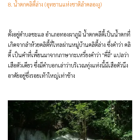
8. น้ำตกคลิตี้ล่าง (อุทยานแห่งชาติลำคลองงู)
ตั้งอยู่ตำบลชะแล อำเภอทองผาภูมิ น้ำตกคลีตี้เป็นน้ำตกที่
เกิดจากลำห้วยคลิตี้ที่ไหลผ่านหมู่บ้านคลิตี้ล่าง ซึ่งคำว่า คลิ
ตี้ เป็นคำที่เพี้ยนมาจากภาษากะเหรี่ยงคำว่า "คี่ถี่" แปลว่า
เสือตัวเดียว ซึ่งมีคำบอกเล่าว่าบริเวณทุ่งแห่งนี้มีเสือตัวนึง
อาศัยอยู่ซึ่งรอยเท้าใหญ่เท่าช้าง