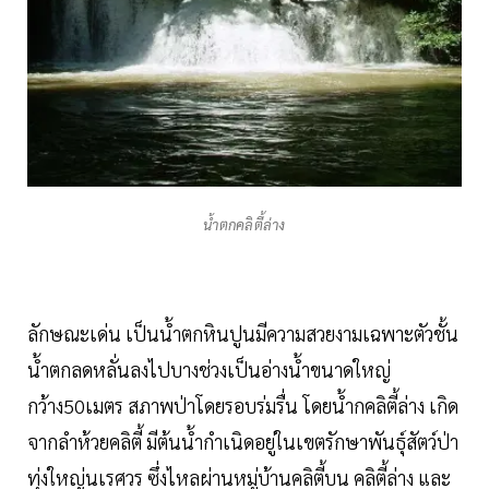
น้ำตกคลิตี้ล่าง
ลักษณะเด่น เป็นน้ำตกหินปูนมีความสวยงามเฉพาะตัวชั้น
น้ำตกลดหลั่นลงไปบางช่วงเป็นอ่างน้ำขนาดใหญ่
กว้าง50เมตร สภาพป่าโดยรอบร่มรื่น โดยน้ำกคลิตี้ล่าง เกิด
จากลำห้วยคลิตี้ มีต้นน้ำกำเนิดอยู่ในเขตรักษาพันธุ์สัตว์ป่า
ทุ่งใหญ่นเรศวร ซึ่งไหลผ่านหมู่บ้านคลิตี้บน คลิตี้ล่าง และ