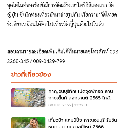
จุดไฮไลท์ของวัด ยังมีการจัดสร้างเสาโทริอิสีแดงแบบวัด
ญี่ปุ่น ซึ่งนักท่องเที่ยวมักมาถ่ายรูปกัน เรียกว่ามาวัดไทยค
รังเดียวเหมือนได้ฟิลไปเที่ยววัดญี่ปุ่นด้วยไปในตัว
สอบถามรายละเอียดเพิ่มเติมได้ที่หมายเลขโทรศัพท์ 093-
2268-345 / 089-0429-799
ข่าวที่เกี่ยวข้อง
กาญจนบุรีทัก! เปิดจุดพักรถ ลาน
กางเต็นท์ สงกรานต์ 2565 ใกล้
ที่ไหนเช็คเลย
08 เม.ย. 2565 | 23:22 น.
เที่ยวป่า แคมป์ปิ้ง กาญจนบุรี รับวัน
หยุดยาวเทศกาลปีใหม่ 2566