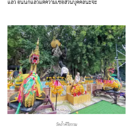
แล้ว อันนี้ก็แล้วแต่ความเชื่อส่วนบุคคลนะจ๊ะ
วัดถ้ำคีรีธรรม