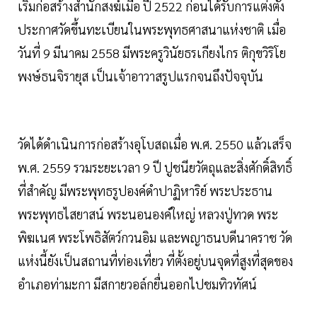
เริ่มก่อสร้างสำนักสงฆ์เมื่อ ปี 2522 ก่อนได้รับการแต่งตั้ง
ประกาศวัดขึ้นทะเบียนในพระพุทธศาสนาแห่งชาติ เมื่อ
วันที่ 9 มีนาคม 2558 มีพระครูวินัยธรเกียงไกร ติกุขวิริโย
พงษ์ธนจิรายุส เป็นเจ้าอาวาสรูปแรกจนถึงปัจจุบัน
วัดได้ดำเนินการก่อสร้างอุโบสถเมื่อ พ.ศ. 2550 แล้วเสร็จ
พ.ศ. 2559 รวมระยะเวลา 9 ปี ปูชนียวัตถุและสิ่งศักดิ์สิทธิ์
ที่สำคัญ มีพระพุทธรูปองค์ดำปาฏิหาริย์ พระประธาน
พระพุทธไสยาสน์ พระนอนองค์ใหญ่ หลวงปู่ทวด พระ
พิฆเนศ พระโพธิสัตว์กวนอิม และพญาธนบดีนาคราช วัด
แห่งนี้ยังเป็นสถานที่ท่องเที่ยว ที่ตั้งอยู่บนจุดที่สูงที่สุดของ
อำเภอท่ามะกา มีสกายวอล์กยื่นออกไปชมทิวทัศน์