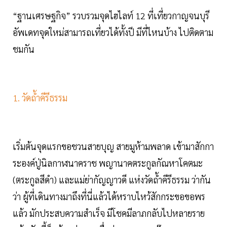
“ฐานเศรษฐกิจ” รวบรวมจุดไฮไลท์ 12 ที่เที่ยวกาญจนบุรี
อัพเดทจุดใหม่สามารถเที่ยวได้ทั้งปี มีที่ไหนบ้าง ไปติดตาม
ชมกัน
1. วัดถ้ำคีรีธรรม
เริ่มต้นจุดแรกขอชวนสายบุญ สายมูห้ามพลาด เข้ามาสักกา
ระองค์ปู่นิลกาฬนาคราช พญานาคตระกูลกัณหาโคตมะ
(ตระกูลสีดำ) และแม่ย่ากัญญาวดี แห่งวัดถ้ำคีรีธรรม ว่ากัน
ว่า ผู้ที่เดินทางมาถึงที่นี่แล้วได้หราบไหว้สักกระขอขอพร
แล้ว มักประสบความสำเร็จ มีโชคมีลาภกลับไปหลายราย