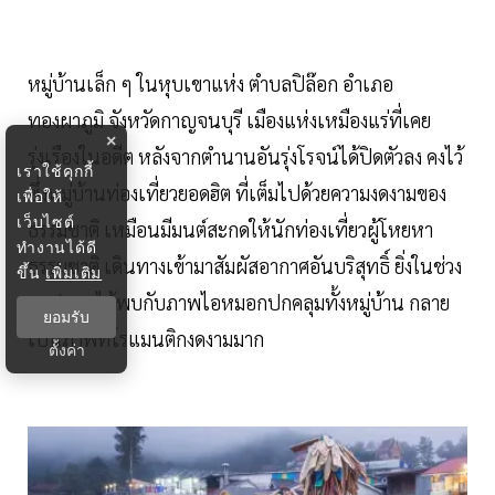
หมู่บ้านเล็ก ๆ ในหุบเขาแห่ง ตำบลปิล๊อก อำเภอ
ทองผาภูมิ จังหวัดกาญจนบุรี เมืองแห่งเหมืองแร่ที่เคย
×
รุ่งเรืองในอดีต หลังจากตำนานอันรุ่งโรจน์ได้ปิดตัวลง คงไว้
เราใช้คุกกี้
ซึ่งหมู่บ้านท่องเที่ยวยอดฮิต ที่เต็มไปด้วยความงดงามของ
เพื่อให้
เว็บไซต์
ธรรมชาติ เหมือนมีมนต์สะกดให้นักท่องเที่ยวผู้โหยหา
ทำงานได้ดี
ธรรมชาติ เดินทางเข้ามาสัมผัสอากาศอันบริสุทธิ์ ยิ่งในช่วง
ขึ้น
เพิ่มเติม
ฤดูฝนจะได้พบกับภาพไอหมอกปกคลุมทั้งหมู่บ้าน กลาย
ยอมรับ
เป็นภาพที่โรแมนติกงดงามมาก
ตั้งค่า