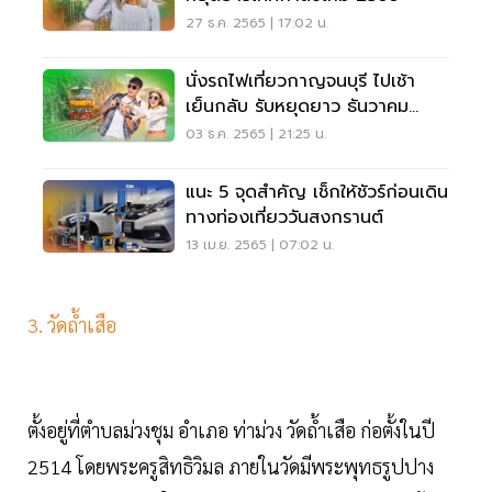
27 ธ.ค. 2565 | 17:02 น.
นั่งรถไฟเที่ยวกาญจนบุรี ไปเช้า
เย็นกลับ รับหยุดยาว ธันวาคม
2565
03 ธ.ค. 2565 | 21:25 น.
แนะ 5 จุดสำคัญ เช็กให้ชัวร์ก่อนเดิน
ทางท่องเที่ยววันสงกรานต์
13 เม.ย. 2565 | 07:02 น.
3. วัดถ้ำเสือ
ตั้งอยู่ที่ตำบลม่วงชุม อำเภอ ท่าม่วง วัดถ้ำเสือ ก่อตั้งในปี
2514 โดยพระครูสิทธิวิมล ภายในวัดมีพระพุทธรูปปาง