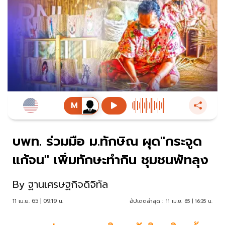
บพท. ร่วมมือ ม.ทักษิณ ผุด"กระจูด
แก้จน" เพิ่มทักษะทำกิน ชุมชนพัทลุง
By
ฐานเศรษฐกิจดิจิทัล
11 เม.ย. 65 | 09:19 น.
อัปเดตล่าสุด :
11 เม.ย. 65 | 16:35 น.