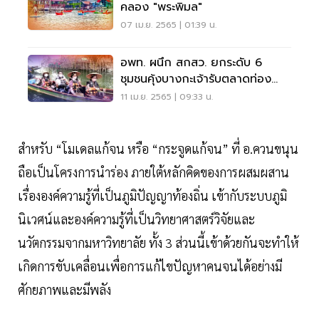
คลอง "พระพิมล"
07 เม.ย. 2565 | 01:39 น.
อพท. ผนึก สกสว. ยกระดับ 6
ชุมชนคุ้งบางกะเจ้ารับตลาดท่อง
เที่ยวคุณภาพสูง
11 เม.ย. 2565 | 09:33 น.
สำหรับ “โมเดลแก้จน หรือ “กระจูดแก้จน” ที่ อ.ควนขนุน
ถือเป็นโครงการนำร่อง ภายใต้หลักคิดของการผสมผสาน
เรื่ององค์ความรู้ที่เป็นภูมิปัญญาท้องถิ่น เข้ากับระบบภูมิ
นิเวศน์และองค์ความรู้ที่เป็นวิทยาศาสตร์วิจัยและ
นวัตกรรมจากมหาวิทยาลัย ทั้ง 3 ส่วนนี้เข้าด้วยกันจะทำให้
เกิดการขับเคลื่อนเพื่อการแก้ไขปัญหาคนจนได้อย่างมี
ศักยภาพและมีพลัง