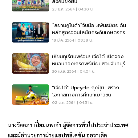
สังคมยั่งยืน
23 ม.ค. 2564 | 04:30 น.
“สยามคูโบต้า”จับมือ 3พันธมิตร ดัน
หลักสูตรออนไลน์ยกระดับเกษตรกร
18 มี.ค. 2564 | 08:38 น.
เซียนทุเรียนพร้อม! เจียไต๋ เปิดจอง
หมอนทองเกรดพรีเมียมสวนจันทบุรี
30 เม.ย. 2564 | 04:04 น.
"เจียไต๋" Upcycle ถุงปุ๋ย สร้าง
โอกาสทางการศึกษาเยาวชน
02 ต.ค. 2564 | 04:51 น.
นางวัลลภา เปี่ยมนพเก้า ผู้จัดการทั่วไปประจำประเทศ
และผู้อำนวยการฝ่ายแอปพลิเคชัน ออราเคิล