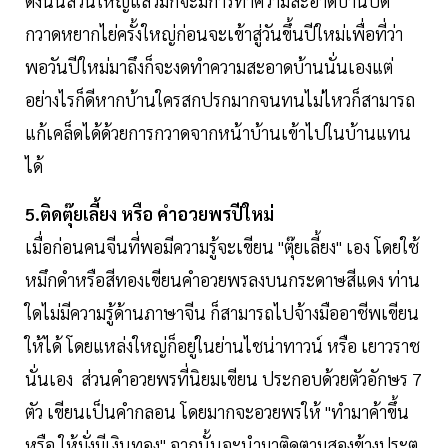
ดังนั้นส่วนใหญ่แล้วมักจะมีการทำความสะอาดบ้านปัด
กวาดหยากไย่ครั้งใหญ่ก่อนจะเข้าสู่วันขึ้นปีใหม่เพื่อที่ว่า
พอวันปีใหม่มาถึงก็จะงดทำความสะอาดบ้านนั่นเองแต่
อย่างไรก็ดีหากบ้านใครสกปรกมากจนทนไม่ไหวก็สามารถ
แก้เคล็ดได้ด้วยการกวาดจากหน้าบ้านเข้าไปในบ้านแทน
ได้
5.ติดตุ๊ยเลี้ยง หรือ คำอวยพรปีใหม่
เมื่อก่อนคนจีนที่พอมีความรู้จะเขียน "ตุ๊ยเลี้ยง" เอง โดยใช้
หมึกดำหรือสีทองเขียนคำอวยพรลงบนกระดาษสีแดง ท่าน
ใดไม่มีความรู้ด้านภาษาจีน ก็สามารถไปจ้างมืออาชีพเขียน
ให้ได้ โดยแหล่งใหญ่ก็อยู่ในย่านไชน่าทาวน์ หรือ เยาวราช
นั่นเอง ส่วนคำอวยพรที่นิยมเขียน ประกอบด้วยตัวอักษร 7
ตัว เขียนเป็นคำกลอน โดยมากจะอวยพรให้ "ทำมาค้าขึ้น
หรือ ให้มั่งมีเงินทอง" จากนั้นจะนำมาติดตามสองข้างประตู