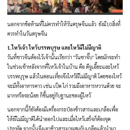
นอกจากข้อห้ามที่ไม่ควรทำให้วันตรุษจีนแล้ว ยังมี10สิ่งที่
ควรทำในวันตรุษจีน
1.ไหว้เจ้า ไหว้บรรพบุรุษ และไหว้ผีไม่มีญาติ
วันที่ชาวจีนต้องไว้เจ้านั้นเรียกว่า "วันซาจั๊บ" โดยมักจะทำ
ในช่วงเช้าหลังจากที่ไหว้เจ้าในบ้าน คือ ตีจูเอี๊ยะและไหว้
บรรพบุรุษ แล้วในตอนเที่ยงจึงไหว้ผีไม่มีญาติ โดยของไหว้
จะมีทั้งอาหารคาว เช่น เป็ด ไก่ รวมถึงอาหารหวานด้วย จะ
มากหรือจะน้อย ก็ขึ้นอยู่กับฐานะของผู้ไหว้
นอกจากนี้ก็ยังต้องมีเครื่องกระป๋องข้าวสารและเกลือเพื่อ
ให้ผีไม่มีญาติได้นำออกไปและเมื่อไหว้เสร็จก็ต้องจุด
ประทัด จากนั้นจึงเอาข้าวสารมาผสมกับเกลือแล้วนำมา