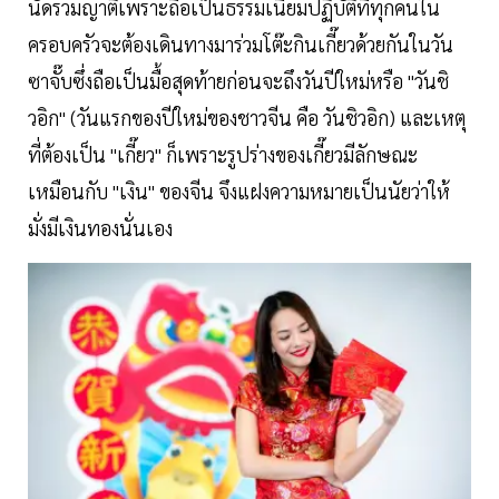
นัดรวมญาติเพราะถือเป็นธรรมเนียมปฏิบัติที่ทุกคนใน
ครอบครัวจะต้องเดินทางมาร่วมโต๊ะกินเกี๊ยวด้วยกันในวัน
ซาจั๊บซึ่งถือเป็นมื้อสุดท้ายก่อนจะถึงวันปีใหม่หรือ "วันชิ
วอิก" (วันแรกของปีใหม่ของชาวจีน คือ วันชิวอิก) และเหตุ
ที่ต้องเป็น "เกี๊ยว" ก็เพราะรูปร่างของเกี๊ยวมีลักษณะ
เหมือนกับ "เงิน" ของจีน จึงแฝงความหมายเป็นนัยว่าให้
มั่งมีเงินทองนั่นเอง