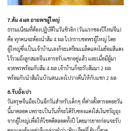
7.ส้ม 4 ผล อวยพรผู้ใหญ่
ธรรมเนียมที่ต้องปฏิบัติในวันชิวอิก (วันแรกของปีใหม่จีน)
คือ ทุกคนจะต้องนำส้ม 4 ผล ไปกราบขอพรผู้ใหญ่ โดย
ผู้ใหญ่ซึ่งเป็นเจ้าบ้านเองก็จะเตรียมเมล็ดแตงโมย้อมสีแดง
ไว้รวมถึงลูกสมอจีนเอารอรับแขกอยู่แล้ว และเมื่อมีผู้มา
อวยพรพร้อมกับส้ม 4 ผล เจ้าบ้านก็จะรับส้มมา 2 ผล
พร้อมกับนำส้มในบ้านตนเองไปวางคืนให้กับแขก 2 ผล
8.รับอั่งเปา
วันตรุษจีนถือเป็นอีกวันสำหรับเด็กๆ ที่ต่างตั้งตารอคอยวัน
นี้มาตลอด เพราะเป็นวันที่จะได้รับซองแดงใส่เงินขวัญถุง
จากผู้ใหญ่เพื่อให้โชคดีตลอดทั้งปี โดยมารยาทก่อนจะรับ
ซองแดงต้องอย่าลืมกล่าวคำว่า "ซินเจียยู่อี่ ซินนี้ฮวด