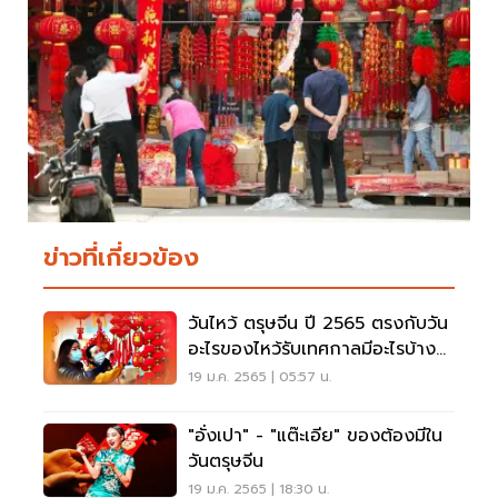
ข่าวที่เกี่ยวข้อง
วันไหว้ ตรุษจีน ปี 2565 ตรงกับวัน
อะไรของไหว้รับเทศกาลมีอะไรบ้าง
เช็คที่นี่
19 ม.ค. 2565 | 05:57 น.
"อั่งเปา" - "แต๊ะเอีย" ของต้องมีใน
วันตรุษจีน
19 ม.ค. 2565 | 18:30 น.