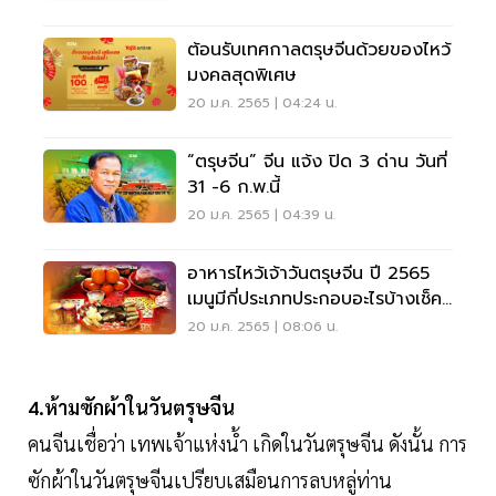
ต้อนรับเทศกาลตรุษจีนด้วยของไหว้
มงคลสุดพิเศษ
20 ม.ค. 2565 | 04:24 น.
“ตรุษจีน” จีน แจ้ง ปิด 3 ด่าน วันที่
31 -6 ก.พ.นี้
20 ม.ค. 2565 | 04:39 น.
อาหารไหว้เจ้าวันตรุษจีน ปี 2565
เมนูมีกี่ประเภทประกอบอะไรบ้างเช็คที่
นี่
20 ม.ค. 2565 | 08:06 น.
4.ห้ามซักผ้าในวันตรุษจีน
คนจีนเชื่อว่า เทพเจ้าแห่งน้ำ เกิดในวันตรุษจีน ดังนั้น การ
ซักผ้าในวันตรุษจีนเปรียบเสมือนการลบหลู่ท่าน