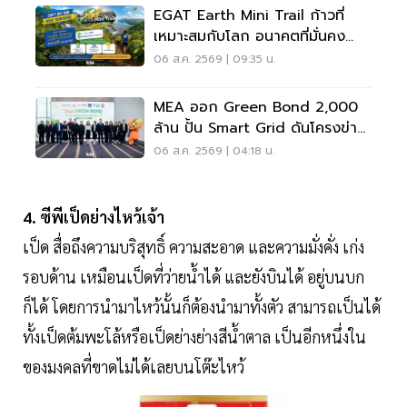
EGAT Earth Mini Trail ก้าวที่
เหมาะสมกับโลก อนาคตที่มั่นคง
ของทุกคน
06 ส.ค. 2569 | 09:35 น.
MEA ออก Green Bond 2,000
ล้าน ปั้น Smart Grid ดันโครงข่าย
ไฟฟ้าคาร์บอนต่ำ
06 ส.ค. 2569 | 04:18 น.
4. ซีพีเป็ดย่างไหว้เจ้า
เป็ด สื่อถึงความบริสุทธิ์ ความสะอาด และความมั่งคั่ง เก่ง
รอบด้าน เหมือนเป็ดที่ว่ายน้ำได้ และยังบินได้ อยู่บนบก
ก็ได้ โดยการนำมาไหว้นั้นก็ต้องนำมาทั้งตัว สามารถเป็นได้
ทั้งเป็ดต้มพะโล้หรือเป็ดย่างย่างสีน้ำตาล เป็นอีกหนึ่งใน
ของมงคลที่ขาดไม่ได้เลยบนโต๊ะไหว้