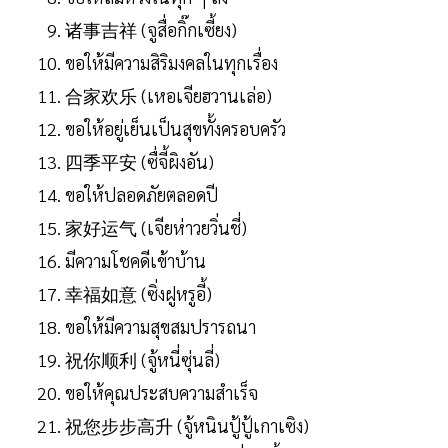
诸事吉祥 (จูสื่อกิ๊กเซี้ยง)
ขอให้มีความสิริมงคลในทุกเรื่อง
合家欢乐 (เหอเจียฮวานเล่อ)
ขอให้อยู่เย็นเป็นสุขทั้งครอบครัว
四季平安 (ซื่จี้ผิงอัน)
ขอให้ปลอดภัยตลอดปี
家好运气 (เจียห่าวยวิ่นชี่)
มีความโชคดีเข้าบ้าน
幸福如意 (ซิ่งฝูหรูอี้)
ขอให้มีความสุขสมปรารถนา
祝你顺利 (จู้หนี่ซุ่นลี่)
ขอให้คุณประสบความสำเร็จ
祝您步步高升 (จู้หนินปู้ปู้เกาเซิง)