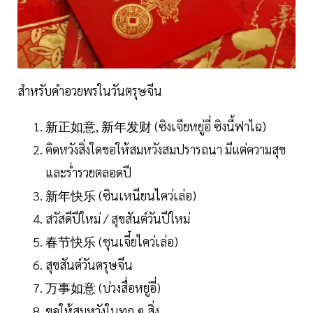
สำหรับคำอวยพรในวันตรุษจีน
新正如意, 新年发财 (ซิงเจียหยู่อี่ ซิงนี้ฟาไฉ)
คิดหวังสิ่งใดขอให้สมหวังสมปรารถนา มีแต่ความสุข
และร่ำรวยตลอดปี
新年快乐 (ซินเหนียนไคว่เล่อ)
สวัสดีปีใหม่ / สุขสันต์วันปีใหม่
春节快乐 (ชุนเจี๋ยไคว่เล่อ)
สุขสันต์วันตรุษจีน
万事如意 (บ่วงสื่อหยู่อี่)
ขอให้สมหวังในทุก ๆ สิ่ง