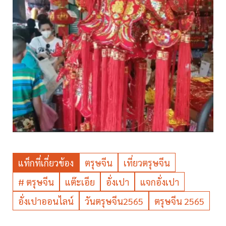
แท็กที่เกี่ยวข้อง
ตรุษจีน
เที่ยวตรุษจีน
# ตรุษจีน
แต๊ะเอีย
อั่งเปา
แจกอั่งเปา
อั่งเปาออนไลน์
วันตรุษจีน2565
ตรุษจีน 2565