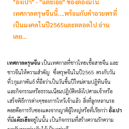
"อั่งเปา" - "แต๊ะเอีย" ของต้องมีใน
เทศกาลตรุษจีนนี้….พร้อมกับคำอวยพรที่
เป็นมงคลในปี2565และตลอดไป อ่าน
เลย...
เทศกาลตรุษจีน
เป็นเทศกาลที่ชาวไทยเชื้อสายจีน และ
ชาวจีนให้ความสำคัญ ซึ่งตรุษจีนในปี2565 ตรงกับวัน
ที่1กุมภาพันธ์ ที่ถือว่าเป็นวันขึ้นปีใหม่ตามปฎิทินจีน
และกิจกรรมหรือธรรมเนียมปฎิบัติหลังไปศาลเจ้าหรือ
เสร็จพิธีการต่างๆของการไหว้เจ้าแล้ว สิ่งที่ลูกหลานรอ
คอยคือการรับซองแดงจากญาติผู้ใหญ่หรือที่เรียกว่า
อั่งเปา
ที่มี
แต๊ะเฮีย
อยู่ในนั้น เป็นกิจกรรมที่สร้างความรักความ