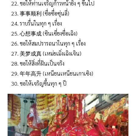
ขอให้ท่านเจริญก้าวหน้ายิ่ง ๆ ขึ้นไป
事事顺利 (ซื่อซื่อซุ่นลี่)
ราบรื่นในทุก ๆ เรื่อง
心想事成 (ซินเซี่ยงซื่อเฉิง)
ขอให้สมปรารถนาในทุก ๆ เรื่อง
美梦成真 (เหม่ยเมิ่งเฉิงเจิน)
ขอให้สิ่งที่ฝันเป็นจริง
年年高升 (เหนียนเหนียนเกาเซิง)
ขอให้เจริญขึ้นทุก ๆ ปี