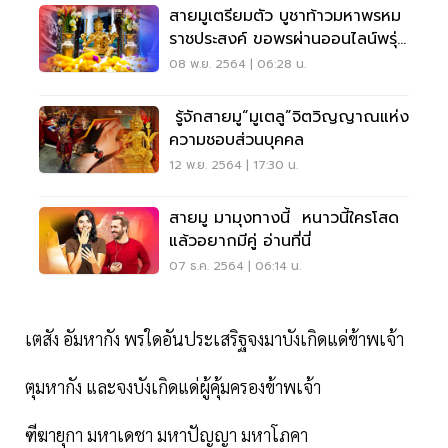
สายมูเตรียมตัว บูชาท้าวมหาพรหม
ราชประสงค์ ขอพรผ่านออนไลน์พรุ่ง
นี้ 6 โมงเช้า
08 พ.ย. 2564 | 06:28 น.
รู้จักสายมู“มูเตลู”จิตวิญญาณแห่ง
ความชอบส่วนบุคคล
12 พ.ย. 2564 | 17:30 น.
สายมู มามุงทางนี้ หนาวนี้ใครโสด
แล้วอยากมีคู่ อ่านที่นี่
07 ธ.ค. 2564 | 06:14 น.
เตสัง อัมหากัง พรใดอันประเสริฐจงมาบังเกิดแด่ข้าพเจ้า
ตุมหากัง และจงบังเกิดแด่ผู้คุ้มครองข้าพเจ้า
ฑีฆายุกา มหาเดชา มหาปัญญา มหาโภคา