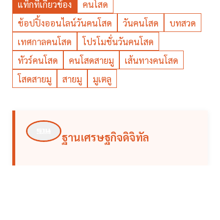
แท็กที่เกี่ยวข้อง
คนโสด
ช้อปปิ้งออนไลน์วันคนโสด
วันคนโสด
บทสวด
เทศกาลคนโสด
โปรโมชั่นวันคนโสด
ทัวร์คนโสด
คนโสดสายมู
เส้นทางคนโสด
โสดสายมู
สายมู
มูเตลู
ฐานเศรษฐกิจดิจิทัล