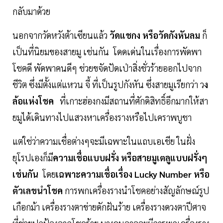
กลับมาด้วย
นอกจากวัดหวังต้าเซียนแล้ว
วัดแชกง หรือวัดกังหันลม
ก็
เป็นที่นิยมของสายมู เช่นกัน โดดเด่นในเรื่องการพัดพา
โชคดี พัดพาคนดีๆ ช่วยขจัดปัดเป่าสิ่งชั่วร้ายออกไปจาก
ชีวิต ซึ่งมีตั้งแต่แหวน จี้ ที่เป็นรูปกังหัน ซึ่งสายมูเรียกว่า ว
ง
ล้อแห่งโชค
ที่เกาะฮ่องกงมีสถานที่ศักดิสิทธิ์อีกมากให้สา
ยมูได้เดินทางไปแสวงหาเครื่องรางหรือไปเคราพบูชา
แต่ใช่ว่าความเชื่อต่างๆจะมีเฉพาะในแถบเอเชีย ในฝั่ง
ยุโรปเองก็มี
ความเชื่อแบบฝรั่ง หรือสายมูเตลูแบบฝรั่งๆ
เช่นกัน
โดย
เฉพาะความเชื่อเรื่อง Lucky Number หรือ
ตัวเลขนำโชค
การพกเครื่องรางนำโชคอย่างสัญลักษณ์รูป
เกือกม้า เครื่องรางตาข่ายดักฝันร้าย เครื่องรางดวงตาปีศาจ