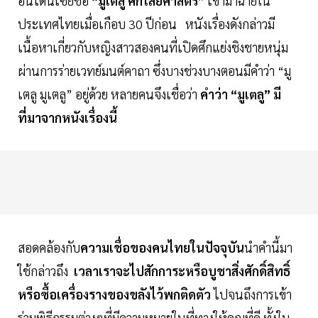
อินโดนีเซียชื่อ
“มูเตลู ศึกไสยศาสตร์”
เข้ามาฉายใน
ประเทศไทยเมื่อเกือบ 30 ปีก่อน หนังเรื่องดังกล่าวมี
เนื้อหาเกี่ยวกับหญิงสาวสองคนที่เปิดศึกแย่งชิงชายหนุ่ม
ผ่านการร่ายเวทย์มนต์คาถา ซึ่งบางช่วงบางตอนมีคำว่า “มู
เตลู มูเตลู” อยู่ด้วย หลายคนจึงเชื่อว่า
คำว่า “มูเตลู” มี
ที่มาจากหนังเรื่องนี้
สอดคล้องกับ
ความเชื่อของคนไทยในปัจจุบัน
นำคำนี้มา
ใช้กล่าวถึง
เวลาเราจะไปสักการะหรือบูชาสิ่งศักดิ์สิทธิ์
หรือซื้อเครื่องรางของขลังไว้พกติดตัว
ไปจนถึงการเข้า
ร่วมพิธีกรรมต่างๆที่มีความหมายในที่ทางให้คุณที่ดี ทั้งใน