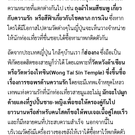
ความหมายที่แตกต่างกันไป เช่น
ถุงผ้าไหมสีชมพู เกี่ยว
กับความรัก หรือสีฟ้าเกี่ยวกับโชคลาภ การเงิน
ซึ่งหาก
ใครได้มีโอกาสไปตามวัดต่างๆในญี่ปุ่นจะเห็นวางจำหน่าย
ให้นักท่องเที่ยวที่ชื่นชอบได้ซื้อหามาพกติดตัวกัน
ถัดจากประเทศญี่ปุ่น ใกล้ๆบ้านเรา ก็
ฮ่องกง
ซึ่งถือเป็น
พิกัดยอดฮิตของสายมูก็ว่าได้ โดยเฉพาะที่
วัดหวังต้าเซียน
หรือวัดหว่องไทซิน(Wong Tai Sin Temple) ซึ่งขึ้นชื่อ
เรื่องการขอพรด้านความรัก โ
ดยจะมีเทพเจ้าหยุคโหลว
เทพแห่งความรักที่นักท่องเที่ยวสายมูและไม่มู
มักจะไปผูก
ด้ายแดงที่รูปปั้นชาย-หญิงเพื่อขอให้ครองคู่กันไป
ยาวนานหรือสำหรับคนโสดก็ขอให้พบเจอเนื้อคู่โดยเร็ว
และก็มีหลายคนที่ประสบความสำเร็จ นอกจากนี้ใน
บริเวณวัดยังมีเครื่องรางของขลังให้เราได้ซื้อหาไว้พกติดตัว