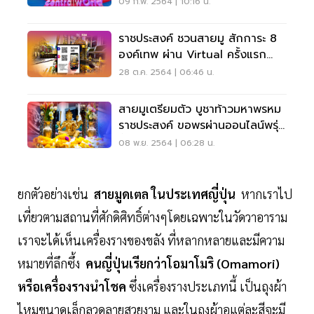
09 ก.พ. 2564 | 10:16 น.
ราชประสงค์ ชวนสายมู สักการะ 8
องค์เทพ ผ่าน Virtual ครั้งแรก
ของโลก
28 ต.ค. 2564 | 06:46 น.
สายมูเตรียมตัว บูชาท้าวมหาพรหม
ราชประสงค์ ขอพรผ่านออนไลน์พรุ่ง
นี้ 6 โมงเช้า
08 พ.ย. 2564 | 06:28 น.
ยกตัวอย่างเช่น
สายมูดเตล ในประเทศญี่ปุ่น
หากเราไป
เที่ยวตามสถานที่ศักดิศิทธิ์ต่างๆโดยเฉพาะในวัดวาอาราม
เราจะได้เห็นเครื่องรางของขลัง ที่หลากหลายและมีความ
หมายที่ลึกซึ้ง
คนญี่ปุ่นเรียกว่าโอมาโมริ (Omamori)
หรือเครื่องรางนำโชค
ซึ่งเครื่องรางประเภทนี้ เป็นถุงผ้า
ไหมขนาดเล็กลวดลายสวยงาม และในถุงผ้าอแต่ละสีจะมี