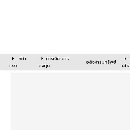
หน้า
การเงิน-การ
อสังหาริมทรัพย์
แรก
ลงทุน
นโย