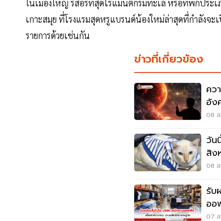
ในเมืองใหญ่ รีสอร์ทสุดโรแมนติกริมทะเล หรือที่พักประเภทพ
เกาะสมุย ที่โรงแรมสุดหรูแบรนด์น้องใหม่ล่าสุดที่กำลังจะเป
รายการด้วยเช่นกัน
ข่าวที่เกี่ยวข้อง
ควา
อัง
25
08 ส.
วัน
สิง
ต้อง
08 ส.
รับ
ออฟ
มา
07 ส.