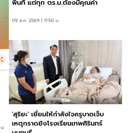
พื้นที่ แต่ทุก ตร.ม.ต้องมีคุณค่า
09 ส.ค. 2569 | 11:50 น.
'สุริยะ' เยี่ยมให้กำลังใจครูบาดเจ็บ
เหตุกราดยิงโรงเรียนเทพศิรินทร์
 น.
นนทบุรี