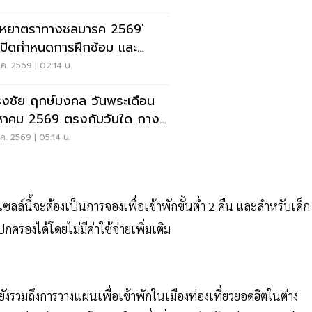
ุหยาตราทางชลมารค 2569'
เปิดกำหนดการฝึกซ้อม และ
พระราชพิธี จุดชมขบวน
ค. 2569 | 02:14 น.
ธงชัย ฤกษ์มงคล วันพระเดือน
หาคม 2569 ตรงกับวันใด กาง
นเช็กที่นี่
ค. 2569 | 05:14 น.
ลล์นี้จะต้องเป็นการจองเพื่อเข้าพักขั้นต่ำ 2 คืน และสำหรับเด็ก
ปกครองได้โดยไม่มีค่าใช้จ่ายเพิ่มเติม
งรวมถึงการวางแผนเพื่อเข้าพักในเมืองท่องเที่ยวยอดฮิตในต่าง