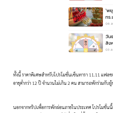
'พย
ทร.
วัน
06 ส.
วัน
สิง
ปฏิทิ
03 ส.
ทั้งนี้ ราคาพิเศษสำหรับโปรโมชั่นเซ็นทารา 11.11 แฟลชเซ
อายุต่ำกว่า 12 ปี จำนวนไม่เกิน 2 คน สามารถพักร่วมกับผู้
นอกจากทริปเพื่อการพักผ่อนภายในประเทศ โปรโมชั่นนี้ยั