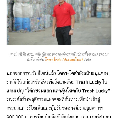
นายนันทิวัต ธรรมหทัย ผู้อำนวยการองค์กรสัมพันธ์การสื่อสารและความ
ยั่งยืน บริษัท
โคคา-โคล่า (ประเทศไทย)
จำกัด
นอกจากการปรับดีไซน์แล้ว
โคคา-โคล่า
ยังสนับสนุนของ
รางวัลให้แก่สตาร์ทอัพเพื่อสิ่งแวดล้อม
Trash Lucky
ใน
แคมเปญ “
โค้กชวนแยก แลกลุ้นโชคกับ Trash Lucky”
รณรงค์สร้างพฤติกรรมแยกขยะที่ต้นทางเพื่อนำเข้าสู่
กระบวนการรีไซเคิลและลุ้นรับของรางวัลรวมมูลค่ากว่า
900,000 บาท พร้อมร่วมมือกับอินโดรามา เวนเจอร์ส มอบ