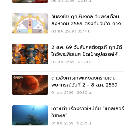
06 ส.ค. 2569 | 02:14 น.
วันธงชัย ฤกษ์มงคล วันพระเดือน
สิงหาคม 2569 ตรงกับวันใด กาง
ปฏิทินเช็กที่นี่
03 ส.ค. 2569 | 05:14 น.
2 ส.ค. 69 วันสันคสติจตุรถี ฤกษ์ดี
ไหว้พระพิฆเนศ ปัดเป่าอุปสรรคให้
ชีวิตปัง
02 ส.ค. 2569 | 03:28 น.
ดาวอังคารเทพแห่งสงครามเด่น
พยากรณ์วันที่ 2 - 8 ส.ค. 2569
01 ส.ค. 2569 | 20:30 น.
เกาะเต่า เรื่องราวใหม่กับ “แกลเลอรี
ใต้ทะเล”
01 ส.ค. 2569 | 02:30 น.