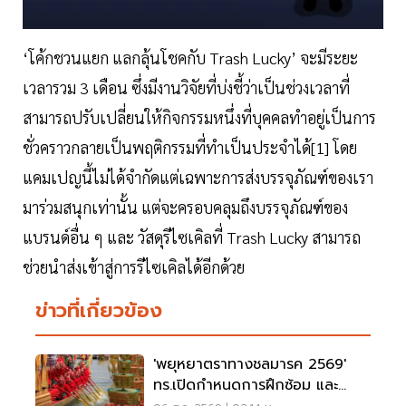
‘โค้กชวนแยก แลกลุ้นโชคกับ Trash Lucky’ จะมีระยะ
เวลารวม 3 เดือน ซึ่งมีงานวิจัยที่บ่งชี้ว่าเป็นช่วงเวลาที่
สามารถปรับเปลี่ยนให้กิจกรรมหนึ่งที่บุคคลทำอยู่เป็นการ
ชั่วคราวกลายเป็นพฤติกรรมที่ทำเป็นประจำได้[1] โดย
แคมเปญนี้ไม่ได้จำกัดแต่เฉพาะการส่งบรรจุภัณฑ์ของเรา
มาร่วมสนุกเท่านั้น แต่จะครอบคลุมถึงบรรจุภัณฑ์ของ
แบรนด์อื่น ๆ และ วัสดุรีไซเคิลที่ Trash Lucky สามารถ
ช่วยนำส่งเข้าสู่การรีไซเคิลได้อีกด้วย
ข่าวที่เกี่ยวข้อง
'พยุหยาตราทางชลมารค 2569'
ทร.เปิดกำหนดการฝึกซ้อม และ
วันพระราชพิธี จุดชมขบวน