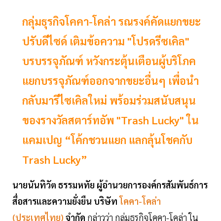
กลุ่มธุรกิจโคคา-โคล่า รณรงค์คัดแยกขยะ
ปรับดีไซด์ เติมข้อความ "โปรดรีซเคิล"
บรบรรจุภัณฑ์ หวังกระตุ้นเตือนผู้บริโภค
แยกบรรจุภัณฑ์ออกจากขยะอื่นๆ เพื่อนำ
กลับมารีไซเคิลใหม่ พร้อมร่วมสนับสนุน
ของรางวัลสตาร์ทอัพ "Trash Lucky" ใน
แคมเปญ “โค้กชวนแยก แลกลุ้นโชคกับ
Trash Lucky”
นายนันทิวัต ธรรมหทัย ผู้อำนวยการองค์กรสัมพันธ์การ
สื่อสารและความยั่งยืน บริษัท
โคคา-โคล่า
(ประเทศไทย)
จำกัด
กล่าวว่า กลุ่มธุรกิจโคคา-โคล่า ใน