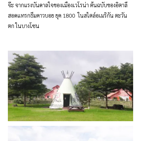
จ๊ะ จากแรงบันดาลใจของเมืองเวโรน่า ต้นฉบับของอิตาลี
สอดแทรกธีมคาวบอย ยุค 1800 ในสไตล์อเมริกัน ตะวัน
ตก ในบางโซน