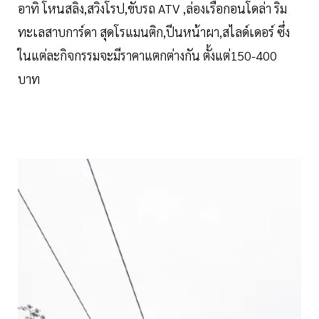
อาทิ โหนสลิง,สวิงโรป,ขับรถ ATV ,ล่องเรือกอนโดล่า ริม
ทะเลสาบการ์ดา สุดโรแมนติก,ปีนหน้าผา,สไลด์เดอร์ ซึ่ง
ในแต่ละกิจกรรมจะมีราคาแตกต่างกัน ตั้งแต่150-400
บาท