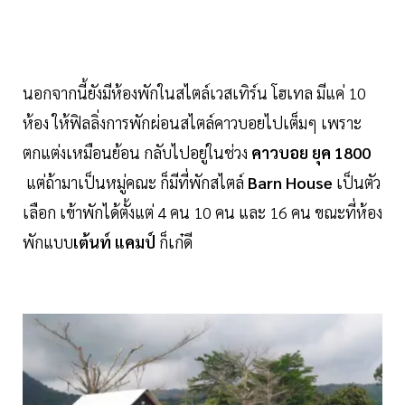
นอกจากนี้ยังมีห้องพักในสไตล์เวสเทิร์น โฮเทล มีแค่ 10
ห้อง ให้ฟิลลิ่งการพักผ่อนสไตล์คาวบอยไปเต็มๆ เพราะ
ตกแต่งเหมือนย้อน กลับไปอยู่ในช่วง
คาวบอย ยุค 1800
แต่ถ้ามาเป็นหมู่คณะ ก็มีที่พักสไตล์
Barn House
เป็นตัว
เลือก เข้าพักได้ตั้งแต่ 4 คน 10 คน และ 16 คน ขณะที่ห้อง
พักแบบ
เต้นท์ แคมป์
ก็เก๋ดี