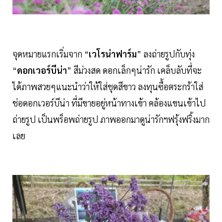
จุดหมายแรกเริ่มจาก “
เวโรน่าฟาร์ม
” ลงถ่ายรูปกับทุ่ง
“
ดอกเวอร์บีน่า
” สีม่วงสด ดอกเล็กๆน่ารัก เคล็บลับที่จะ
ได้ภาพสวยๆแนะนำว่าให้ใส่ชุดสีขาว ลงทุนซื้อตระกร้าใส่
ช่อดอกเวอร์บีน่า ที่มีขายอยู่หน้าทางเข้า คล้องแขนเข้าไป
ถ่ายรูป เป็นพร็อพถ่ายรูป ภาพออกมาดูน่ารักฯฟรุ้งฟริ้งมาก
เลย