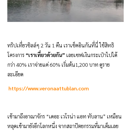
ทริปเที่ยวชิลล์ๆ 2 วัน 1 คืน เราเช็คอินกันที่นี่ ใช้สิทธิ
โครงการ
“เราเที่ยวด้วยกัน”
เลยเซฟเงินกระเป๋าไปได้
กว่า 40% เราจ่ายแค่ 60% เริ่มต้น1,200 บาท ดูราย
ละเอียด
https://www.veronaattublan.com
เข้ามาถึงอาณาจักร “เดอะ เวโรน่า แอท ทับลาน” เหมือน
หลุดเข้ามายังอีกโลกหนึ่ง จากสถาปัตยกรรมที่มาเต็มเลย