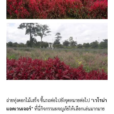
ถ่ายทุ่งดอกไม้เสร็จ ขึ้นรถต่อไปยังจุดหมายต่อไป “
เวโรน่า
แอดเวนเจอร์
” ที่นี่กิจกรรมผจญภัยให้เลือกเล่นมากมาย