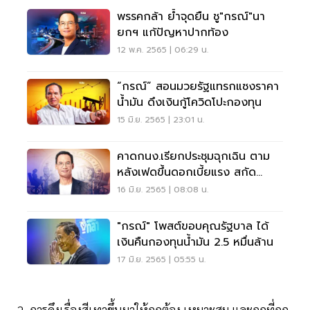
พรรคกล้า ย้ำจุดยืน ชู"กรณ์"นา
ยกฯ แก้ปัญหาปากท้อง
12 พ.ค. 2565 | 06:29 น.
“กรณ์” สอนมวยรัฐแทรกแซงราคา
น้ำมัน ดึงเงินกู้โควิดโปะกองทุน
15 มิ.ย. 2565 | 23:01 น.
คาดกนง.เรียกประชุมฉุกเฉิน ตาม
หลังเฟดขึ้นดอกเบี้ยแรง สกัด
เงินเฟ้อ
16 มิ.ย. 2565 | 08:08 น.
"กรณ์" โพสต์ขอบคุณรัฐบาล ได้
เงินคืนกองทุนน้ำมัน 2.5 หมื่นล้าน
17 มิ.ย. 2565 | 05:55 น.
2. การดึงเรื่องสีเทาขึ้นมาให้ถูกต้อง เหมาะสม และถูกที่ถูก