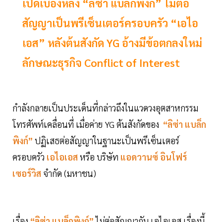
เปิดเบื้องหลัง “ลิซ่า แบล็กพิงก์” ไม่ต่อ
สัญญาเป็นพรีเซ็นเตอร์ครอบครัว “เอไอ
เอส” หลังต้นสังกัด YG อ้างมีข้อตกลงใหม่
ลักษณะธุรกิจ Conflict of Interest
กำลังกลายเป็นประเด็นที่กล่าวถึงในแวดวงอุตสาหกรรม
โทรศัพท์เคลื่อนที่ เมื่อค่าย YG ต้นสังกัดของ
“ลิซ่า แบล็ก
พิงก์”
ปฏิเสธต่อสัญญาในฐานะเป็นพรีเซ็นเตอร์
ครอบครัว
เอไอเอส
หรือ บริษัท
แอดวานซ์ อินโฟร์
เซอร์วิส
จำกัด (มหาชน)
เรื่อง
“ลิซ่า แบล็กพิงก์”
ไม่ต่อสัญญากับ เอไอเอส เรื่องนี้