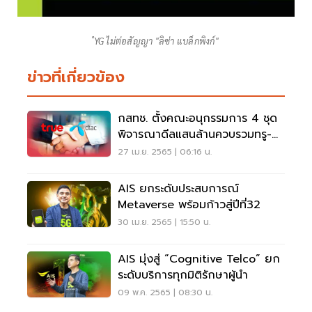
ํYG ไม่ต่อสัญญา "ลิซ่า แบล็กพิงก์"
ข่าวที่เกี่ยวข้อง
กสทช. ตั้งคณะอนุกรรมการ 4 ชุด
พิจารณาดีลแสนล้านควบรวมทรู-ดี
แทค
27 เม.ย. 2565 | 06:16 น.
AIS ยกระดับประสบการณ์
Metaverse พร้อมก้าวสู่ปีที่32
30 เม.ย. 2565 | 15:50 น.
AIS มุ่งสู่ “Cognitive Telco” ยก
ระดับบริการทุกมิติรักษาผู้นำ
09 พ.ค. 2565 | 08:30 น.