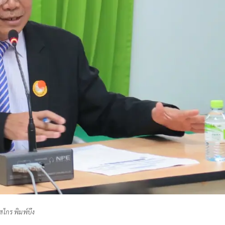
สไกร พิมพ์บึง