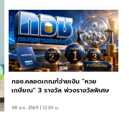
กอช.คลอดเกณฑ์จ่ายเงิน “หวย
เกษียณ” 3 รางวัล พ่วงรางวัลพิเศษ
08 ส.ค. 2569 | 12:30 น.