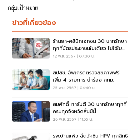
กลุ่มเป้าหมาย
ข่าวที่เกี่ยวข้อง
ร้านยา-คลินิกเอกชน 30 บาทรักษา
ทุกที่บัตรประชาชนใบเดียว ไม่ใช้ใบ
ส่งตัว
12 พ.ย. 2567 | 07:30 น.
สปสช. อัพเกรดตรวจสุขภาพฟรี
เพิ่ม 4 รายการ นำร่อง กทม.
25 พ.ย. 2567 | 04:40 น.
สมศักดิ์ การันตี 30 บาทรักษาทุกที่
ครบทุกจังหวัดสิ้นปีนี้
26 พ.ย. 2567 | 11:55 น.
รพ.บ้านแพ้ว ฉีดวัคซีน HPV ทุกสิทธิ