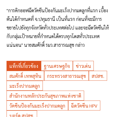
"การคิกออฟฉีดวัคซีนป้องกันมะเร็งปากมดลูกที่แรก เบื้อง
ต้นได้กำหนดที่ จ.ปทุมธานี เป็นที่แรก ก่อนที่จะมีการ
ขยายไปยังทุกจังหวัดทั่วประเทศต่อไป และจะฉีดวัคซีนให้
กับกลุ่มเป้าหมายที่กำหนดได้ครบทุกโดสทั่วประเทศ
แน่นอน" นายสมศักดิ์ รมว.สาธารณสุข กล่าว
แท็กที่เกี่ยวข้อง
ฐานเศรษฐกิจ
ข่าวเด่น
สมศักดิ์ เทพสุทิน
กระทรวงสาธารณสุข
สปสช.
มะเร็งปากมดลูก
สำนักงานหลักประกันสุขภาพแห่งชาติ
วัคซีนป้องกันมะเร็งปากมดลูก
ฉีดวัคซีน HPV
บอร์ด สปสช.