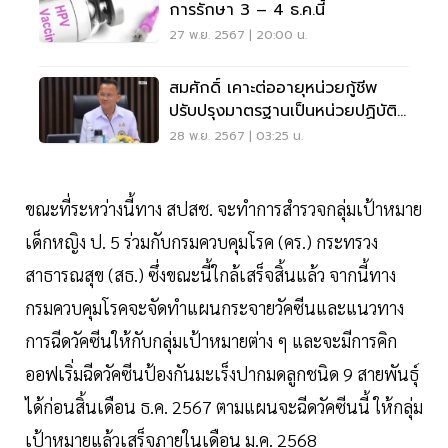
การรักษา 3 – 4 ธ.ค.นี้
27 พ.ย. 2567 | 20:00 น.
สมศักดิ์ เคาะต่ออายุหน่วยกู้ชีพ
ปรับปรุงมาตรฐานเป็นหน่วยปฏิบัติ
การแพทย์
28 พ.ย. 2567 | 03:25 น.
ขณะที่ระหว่างนี้ทาง สปสช. จะทำการสำรวจกลุ่มเป้าหมาย
เด็กหญิง ป. 5 ร่วมกับกรมควบคุมโรค (คร.) กระทรวง
สาธารณสุข (สธ.) ซึ่งขณะนี้ใกล้เสร็จสิ้นแล้ว จากนี้ทาง
กรมควบคุมโรคจะจัดทำแผนกระจายวัคซีนและแนวทาง
การฉีดวัคซีนให้กับกลุ่มเป้าหมายต่าง ๆ และจะมีการคิก
ออฟเริ่มฉีดวัคซีนป้องกันมะเร็งปากมดลูกชนิด 9 สายพันธุ์
ได้ก่อนสิ้นเดือน ธ.ค. 2567 ตามแผนจะฉีดวัคซีนนี้ ให้กลุ่ม
เป้าหมายแล้วเสร็จภายในเดือน ม.ค. 2568