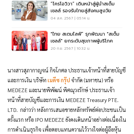
“ไครโอวิวา” เดินหน้าสู่ผู้นำสเต็ม
เซลล์ รองรับไทยสู่สังคมสูงวัย
04 ส.ค. 2567 | 05:14 น.
"ไทย สเตมไลฟ์” รุกพัฒนา "สเต็ม
เซลล์" ยกระดับสุขภาพผู้บริโภค
20 ก.ย. 2567 | 10:32 น.
นางสาวสุภากาญจน์ กิจโกศล ประธานเจ้าหน้าที่สายบัญชี
และการเงิน บริษัท
เมดีซ กรุ๊ป
จำกัด (มหาชน) หรือ
MEDEZE และนายพิพัฒน์ พิศณุวงรักษ์ ประธานเจ้า
หน้าที่สายบัญชีและการเงิน MEDEZE Treasury PTE.
LTD. กล่าวว่า หลังการเสนอขายหลักทรัพย์ต่อประชนเป็น
ครั้งแรก หรือ IPO MEDEZE ยังคงเดินหน้าอย่างต่อเนื่องใน
การดำเนินธุรกิจ เพื่อตอบแทนความไว้วางใจต่อผู้ถือหุ้น