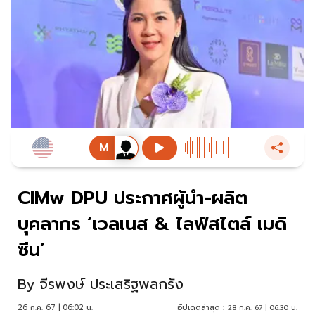
CIMw DPU ประกาศผู้นำ-ผลิต
บุคลากร ‘เวลเนส & ไลฟ์สไตล์ เมดิ
ซีน’
By
จีรพงษ์ ประเสริฐพลกรัง
26 ก.ค. 67 | 06:02 น.
อัปเดตล่าสุด :
28 ก.ค. 67 | 06:30 น.