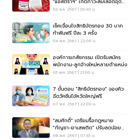
"แอสตร้าฯ" เกิดภาวะลิ่มเลือดอุด
ตันได้
03 พ.ค. 2567 | 05:40 น.
เช็คเงื่อนไขสิทธิบัตรทอง 30 บาท
ทำฟันฟรี ปีละ 3 ครั้ง
04 พ.ค. 2567 | 22:00 น.
องค์การเภสัชกรรม เปิดรับสมัคร
พนักงาน-ลูกจ้างใหม่หลายตำแหน่ง
05 พ.ค. 2567 | 21:00 น.
7 ขั้นตอน "สิทธิบัตรทอง" จองคิว
ฉีดวัคซีนไข้หวัดใหญ่ฟรี
07 พ.ค. 2567 | 22:00 น.
"สมศักดิ์" เตรียมรื้อกฎหมาย
"กัญชา-ยาเสพติด" ปรับลดน้อย
กว่า 5 เม็ด
08 พ.ค. 2567 | 07:35 น.