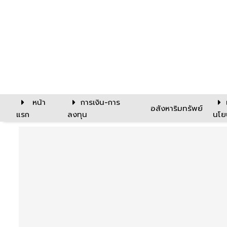
หน้า
การเงิน-การ
อสังหาริมทรัพย์
แรก
ลงทุน
นโย