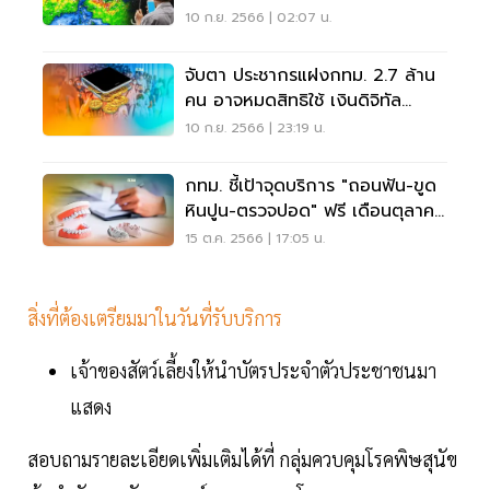
ตก
10 ก.ย. 2566 | 02:07 น.
จับตา ประชากรแฝงกทม. 2.7 ล้าน
คน อาจหมดสิทธิใช้ เงินดิจิทัล
10000 บาท
10 ก.ย. 2566 | 23:19 น.
กทม. ชี้เป้าจุดบริการ "ถอนฟัน-ขูด
หินปูน-ตรวจปอด" ฟรี เดือนตุลาคม
2566
15 ต.ค. 2566 | 17:05 น.
สิ่งที่ต้องเตรียมมาในวันที่รับบริการ
เจ้าของสัตว์เลี้ยงให้นำบัตรประจำตัวประชาชนมา
แสดง
สอบถามรายละเอียดเพิ่มเติมได้ที่ กลุ่มควบคุมโรคพิษสุนัข