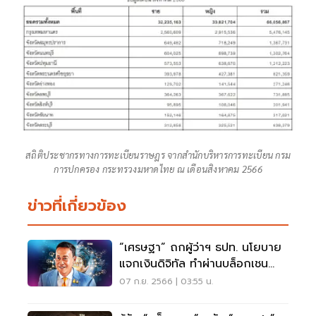
สถิติประชากรทางการทะเบียนราษฎร จากสำนักบริหารการทะเบียน กรม
การปกครอง กระทรวงมหาดไทย ณ เดือนสิงหาคม 2566
ข่าวที่เกี่ยวข้อง
“เศรษฐา” ถกผู้ว่าฯ ธปท. นโยบาย
แจกเงินดิจิทัล ทำผ่านบล็อกเชน
ก.พ.67
07 ก.ย. 2566 | 03:55 น.