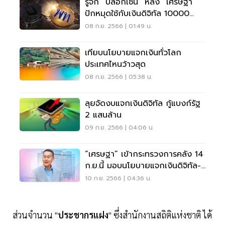
รู้จัก “บล็อกเชน” หลัง “เศรษฐา”
ปักหมุดใช้กับเงินดิจิทัล 10000
บาท
08 ก.ย. 2566 | 01:49 น.
เทียบนโยบายแจกเงินทั่วโลก
ประเทศไหนว้าวสุด
08 ก.ย. 2566 | 05:38 น.
ลุยจัดงบแจกเงินดิจิทัล กู้แบงก์รัฐ
2 แสนล้าน
09 ก.ย. 2566 | 04:06 น.
“เศรษฐา” เข้ากระทรวงการคลัง 14
ก.ย.นี้ มอบนโยบายแจกเงินดิจิทัล-
พักหนี้
10 ก.ย. 2566 | 04:36 น.
ส่วนจำนวน "
ประชากรแฝง
" ซึ่งสำนักงานสถิติแห่งชาติ ได้