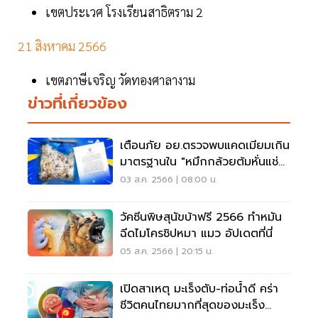
เขตประเวศ โรงเรียนสาธิตราม 2
21 สิงหาคม 2566
เขตภาษีเจริญ วัดทองศาลางาม
ข่าวที่เกี่ยวข้อง
เตือนภัย อย.ตรวจพบแคดเมียมเกิน
มาตรฐานใน "หมึกกล้วยต้มหั่นแช่
แข็ง"
03 ส.ค. 2566 | 08:00 น.
วัคซีนพิษสุนัขบ้าฟรี 2566 ทำหมัน
ฉีดไมโครชิปหมา แมว อัปเดตที่นี่
05 ส.ค. 2566 | 20:15 น.
เปิดสาเหตุ มะเร็งตับ-ท่อน้ำดี คร่า
ชีวิตคนไทยมากที่สุดของมะเร็ง