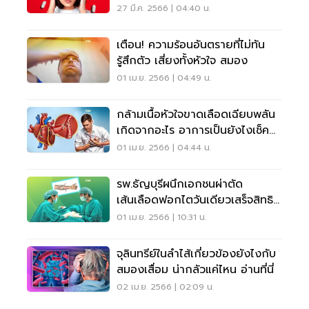
27 มี.ค. 2566 | 04:40 น.
เตือน! ความร้อนอันตรายที่ไม่ทัน
รู้สึกตัว เสี่ยงทั้งหัวใจ สมอง
01 เม.ย. 2566 | 04:49 น.
กล้ามเนื้อหัวใจขาดเลือดเฉียบพลัน
เกิดจากอะไร อาการเป็นยังไงเช็ค
เลย
01 เม.ย. 2566 | 04:44 น.
รพ.ธัญบุรีผนึกเอกชนผ่าตัด
เส้นเลือดฟอกไตวันเดียวเสร็จสิทธิ
บัตรทอง
01 เม.ย. 2566 | 10:31 น.
จุลินทรีย์ในลำไส้เกี่ยวข้องยังไงกับ
สมองเสื่อม น่ากลัวแค่ไหน อ่านที่นี่
02 เม.ย. 2566 | 02:09 น.