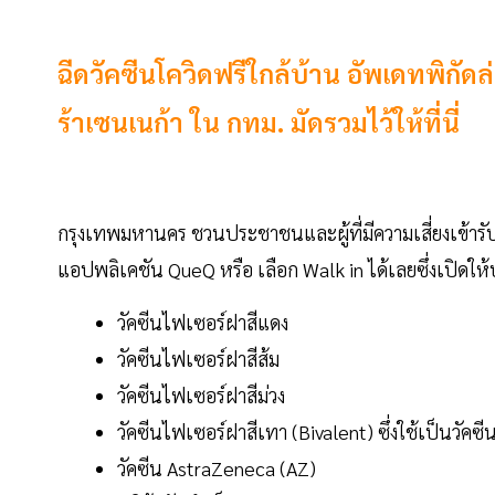
ฉีดวัคซีนโควิดฟรีใกล้บ้าน อัพเดทพิกัดล
ร้าเซนเนก้า ใน กทม. มัดรวมไว้ให้ที่นี่
กรุงเทพมหานคร ชวนประชาชนและผู้ที่มีความเสี่ยงเข้ารับ
แอปพลิเคชัน QueQ หรือ เลือก Walk in ได้เลยซึ่งเปิดให้บริ
วัคซีนไฟเซอร์ฝาสีแดง
วัคซีนไฟเซอร์ฝาสีส้ม
วัคซีนไฟเซอร์ฝาสีม่วง
วัคซีนไฟเซอร์ฝาสีเทา (Bivalent) ซึ่งใช้เป็นวัคซีนเ
วัคซีน AstraZeneca (AZ)