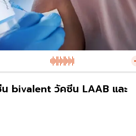
คซีน bivalent วัคซีน LAAB และ