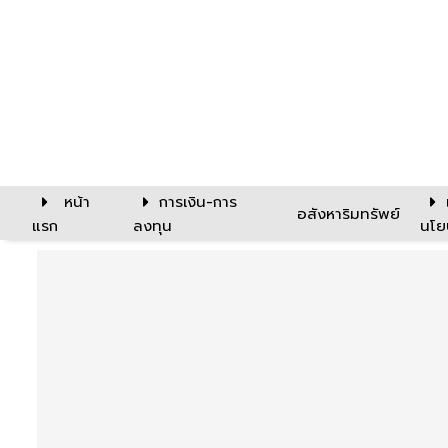
หน้า
การเงิน-การ
อสังหาริมทรัพย์
แรก
ลงทุน
นโย