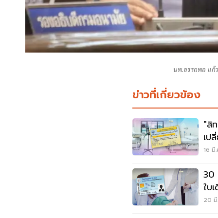
นพ.อรรถพล แก้วส
ข่าวที่เกี่ยวข้อง
"สิ
เปล
วัน
16 มี
30 
ใบเ
20 มี