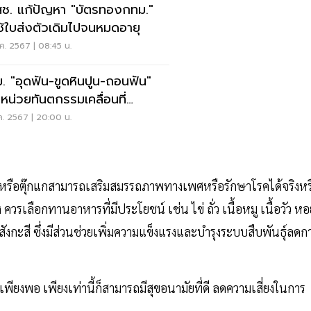
ช. แก้ปัญหา "บัตรทองกทม."
ใช้ใบส่งตัวเดิมไปจนหมดอายุ
.ค. 2567 | 08:45 น.
. "อุดฟัน-ขูดหินปูน-ถอนฟัน"
 หน่วยทันตกรรมเคลื่อนที่
ย.67
.ค. 2567 | 20:00 น.
 จิ้งจก หรือตุ๊กแกสามารถเสริมสมรรถภาพทางเพศหรือรักษาโรคได้จริงหร
วรเลือกทานอาหารที่มีประโยชน์ เช่น ไข่ ถั่ว เนื้อหมู เนื้อวัว หอ
สังกะสี ซึ่งมีส่วนช่วยเพิ่มความแข็งแรงและบำรุงระบบสืบพันธุ์ลดก
ยงพอ เพียงเท่านี้ก็สามารถมีสุขอนามัยที่ดี ลดความเสี่ยงในการ