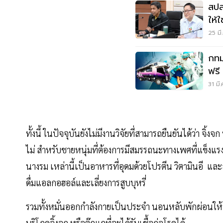
สปส
ให้
25 มี
กทม
ฟรี
เม.
31 มี
ทั้งนี้ ในปัจจุบันยังไม่มีงานวิจัยที่สามารถยืนยันได้ว่า
ไม่ สำหรับชายหนุ่มที่ต้องการมีสมรรถนะทางเพศที่แข็งแรง ค
นางรม เหล่านี้เป็นอาหารที่อุดมด้วยโปรตีน วิตามินอี และ
ดื่มแอลกอฮอล์และเลี่ยงการสูบบุหรี่
รวมทั้งหมั่นออกกำลังกายเป็นประจำ นอนหลับพักผ่อนให้เพี
บริโภคจิ้งจก หรือตุ๊กแกที่จะได้รับเชื้อก่อโรคได้