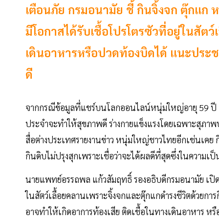
เตือนภัย กรมอนามัย ชี้ กินจิ้งจก ตุ๊กแ
มีโอกาสได้รับเชื้อโปรโตรซัวที่อยู่ในสั
เดินอาหารหรือปวดท้องบิดได้ แนะประช
ดี
จากกรณีข้อมูลที่แชร์บนโลกออนไลน์หนุ่มใหญ่อายุ 59 ปี จั
ประจำจะทำให้สุขภาพดี ร่างกายแข็งแรงโดยเฉพาะสุภาพบุ
สื่อต่างประเทศรายงานข่าว หนุ่มใหญ่ชาวไทยอีกเช่นเคย 
กินดิบไม่ปรุงสุกเพราะเชื่อว่าจะได้ผลดีที่สุดซึ่งในความเป็น
นายแพทย์อรรถพล แก้วสัมฤทธิ์ รองอธิบดีกรมอนามัย เปิดเผย
ในสัตว์เลื้อยคลานเพราะจิ้งจกและตุ๊กแกดำรงชีวิตด้วยกา
อาจทำให้เกิดอาการท้องเสีย ติดเชื้อในทางเดินอาหาร หรื