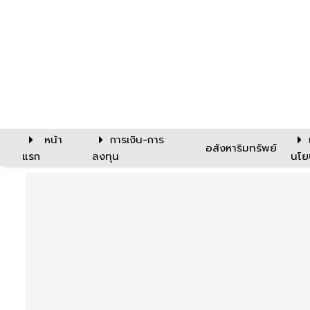
หน้า
การเงิน-การ
อสังหาริมทรัพย์
แรก
ลงทุน
นโย