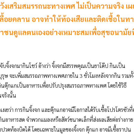
ก หวังเสริมสมรรถนะทางเพศ ไม่เป็นความจริง เผ
ตว์เลื้อยคลาน อาจทำให้ท้องเสียและติดเชื้อในท
าชนดูแลตนเองอย่างเหมาะสมเพื่อสุขอนามัยที
บจิ้งจกมากินโชว์ อ้างว่า จิ้งจกมีสรรพคุณเป็นยาโด๊ป กินเป็น
รุษ จะเพิ่มสมรรถภาพทางเพศภายใน 3 ชั่วโมงหลังจากกิน รวมทั้
กินตุ๊กแกเป็นอาหารเพื่อปรับปรุงสมรรถภาพทางเพศ โดยใช้วิธี
จริงนั้น
ว่า การกินจิ้งจก และตุ๊กแกอาจมีโอกาสได้รับเชื้อโปรโตรซัวที่อย
รกินอาหารสด จำพวกแมลงหรือสัตว์ขนาดเล็กที่ส่งผลเสียต่อร่างกาย
อปวดท้องบิดได้ โดยเฉพาะในมูลของจิ้งจก ตุ๊กแก อาจมีเชื้อราปน