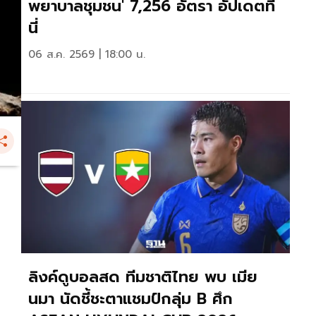
พยาบาลชุมชน' 7,256 อัตรา อัปเดตที่
นี่
06 ส.ค. 2569 | 18:00 น.
ลิงค์ดูบอลสด ทีมชาติไทย พบ เมีย
นมา นัดชี้ชะตาแชมป์กลุ่ม B ศึก