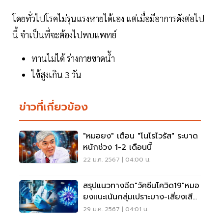
โดยทั่วไปโรคไม่รุนแรงหายได้เอง แต่เมื่อมีอาการดังต่อไป
นี้ จำเป็นที่จะต้องไปพบแพทย์
ทานไม่ได้ ร่างกายขาดน้ำ
ไข้สูงเกิน 3 วัน
ข่าวที่เกี่ยวข้อง
"หมอยง" เตือน "โนโรไวรัส" ระบาด
หนักช่วง 1-2 เดือนนี้
22 ม.ค. 2567 | 04:00 น.
สรุปแนวทางฉีด"วัคซีนโควิด19"หมอ
ยงแนะเน้นกลุ่มเปราะบาง-เสี่ยงเสีย
ชีวิต
29 ม.ค. 2567 | 04:01 น.