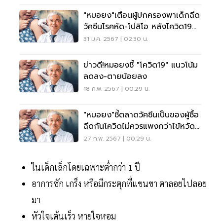
"หมอยง"เตือนผู้ปกครองพาเด็กฉีด
วัคซีนโรคหัด-โปลิโอ หลังโควิด19
คลี่คลาย
31 ม.ค. 2567 | 02:30 น.
ข่าวดี!หมอยงชี้ "โควิด19" แนวโน้ม
ลดลง-ตายน้อยลง
18 ก.พ. 2567 | 00:29 น.
"หมอยง"ชี้ตลาดวัคซีนเป็นของผู้ซื้อ
ฉีดกันโควิดไม่ควรแพงกว่าไข้หวัด
ใหญ่
27 ก.พ. 2567 | 00:29 น.
ในเด็กเล็กโดยเฉพาะต่ำกว่า 1 ปี
อาการชัก เกร็ง หรือมีกระตุกที่แขนขา ตาลอยไปลอย
มา
หัวใจเต้นเร็ว หายใจหอม