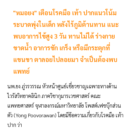
"หมอยง" เตือนโรคมือ เท้า ปากแนวโน้ม
ระบาดพุ่งในเด็ก หลังไร้ภูมิต้านทาน แนะ
พบอาการไข้สูง 3 วัน ทานไม่ได้ ร่างกาย
ขาดน้ำ อาการชัก เกร็ง หรือมีกระตุกที่
แขนขา ตาลอยไปลอยมา จำเป็นต้องพบ
แพทย์
นพ.ยง ภู่วรวรรณ หัวหน้าศูนย์เชี่ยวชาญเฉพาะทางด้าน
ไวรัสวิทยาคลินิก ภาควิชากุมารเวชศาสตร์ คณะ
แพทยศาสตร์ จุฬาลงกรณ์มหาวิทยาลัย โพสต์เฟชบุ๊กส่วน
ตัว (Yong Poovorawan) โดยมีข้อความเกี่ยวกับโรคมือ เท้า
ปาก ว่า