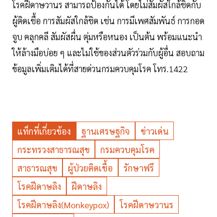
โรคฝีดาษวานร สามารถป้องกันได้ โดยไม่สัมผัสใกล้ชิดกับ
ผู้ติดเชื้อ การสัมผัสใกล้ชิด เช่น การมีเพศสัมพันธ์ การกอด
จูบ คลุกคลี สัมผัสผื่น ตุ่มหรือหนอง เป็นต้น พร้อมแนะนำ
ให้ล้างมือบ่อย ๆ และไม่ใช้ของส่วนตัวร่วมกับผู้อื่น สอบถาม
ข้อมูลเพิ่มเติมได้ที่สายด่วนกรมควบคุมโรค โทร.1422
แท็กที่เกี่ยวข้อง
ฐานเศรษฐกิจ
ข่าวเด่น
กระทรวงสาธารณสุข
กรมควบคุมโรค
สาธารณสุข
ผู้ป่วยติดเชื้อ
รักษาฟรี
โรคฝีดาษลิง
ฝีดาษลิง
โรคฝีดาษลิง(Monkeypox)
โรคฝีดาษวานร