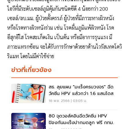
ไอวีที่มีระดับเซลล์ภูมิคุ้มกันชนิดซีดี 4 น้อยกว่า 200
เซลล์/ลบ.มม. ผู้ป่วยตั้งครรภ์ ผู้ป่วยที่มีภาวะทางผิวหนัง
หรือโรคทางผิวหนังร่วม เช่น โรคผื่นภูมิแพ้ผิวหนัง โรค
อีสุกอีใส โรคสะเก็ดเงิน เป็นต้น หรือมีอาการรุนแรง มี
ภาวะแทรกซ้อน จะได้รับการรักษาด้วยยาต้านไวรัสเทคโควิ
ริแมท โดยไม่มีค่าใช้จ่าย
ข่าวที่เกี่ยวข้อง
สธ. ลุยแผน "มะเร็งครบวงจร" ฉีด
วัคซีน HPV แล้วกว่า 1.6 แสนโดส
16 พ.ย. 2566 | 03:05 น.
80 จุดวอล์คอินฉีดวัคซีน HPV
ป้องกันมะเร็งปากมดลูก ฟรี กทม.