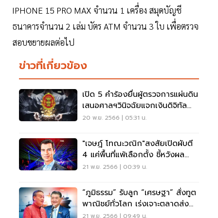
IPHONE 15 PRO MAX จำนวน 1 เครื่อง สมุดบัญชี
ธนาคารจำนวน 2 เล่ม บัตร ATM จำนวน 3 ใบ เพื่อตรวจ
สอบขยายผลต่อไป
ข่าวที่เกี่ยวข้อง
เปิด 5 คำร้องยื่นผู้ตรวจการแผ่นดิน
เสนอศาลฯวินิจฉัยแจกเงินดิจิทัล
วอลเล็ต
20 พ.ย. 2566 | 05:31 น.
"เจษฎ์ โทณะวณิก"สงสัยเปิดผับตี
4 แค่พื้นที่แพ้เลือกตั้ง ชี้หวังผล
การเมือง
21 พ.ย. 2566 | 00:39 น.
“ภูมิธรรม” รับลูก “เศรษฐา” สั่งทูต
พาณิชย์ทั่วโลก เร่งเจาะตลาดส่ง
ออก
21 พ.ย. 2566 | 09:49 น.