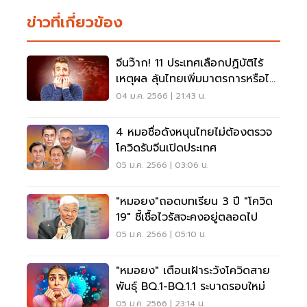
ข่าวที่เกี่ยวข้อง
จีนว๊าก! 11 ประเทศเลือกปฏิบัติไร้
เหตุผล ลุ้นไทยเพิ่มมาตรการหรือไม่
วันนี้
04 ม.ค. 2566 | 21:43 น.
4 หมอชื่อดังหนุนไทยไม่ต้องตรวจ
โควิดรับจีนเปิดประเทศ
05 ม.ค. 2566 | 03:06 น.
"หมอยง"ถอดบทเรียน 3 ปี "โควิด
19" ชี้เชื้อไวรัสจะคงอยู่ตลอดไป
05 ม.ค. 2566 | 05:10 น.
"หมอยง" เตือนเฝ้าระวังโควิดสาย
พันธุ์ BQ.1-BQ.1.1 ระบาดรอบใหม่
05 ม.ค. 2566 | 23:14 น.