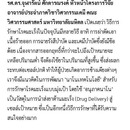
รศ.ดร.จุฬารัตน์ ศักดารณรงค์ หัวหน้าโครงการวิจัย
อาจารย์ประจำภาควิชาวิศวกรรมเคมี คณะ
วิศวกรรมศาสตร์ มหาวิทยาลัยมหิดล
เปิดเผยว่า วิธีการ
รักษาโรคมะเร็งในปัจจุบันมีหลายวิธี อาทิ การผ่าตัดเอา
เนื้อร้ายออก การฉายรังสีบําบัด และเคมีบําบัดซึ่งยังมีข้อ
ด้อย เนื่องจากสารออกฤทธิ์ที่กว่าจะไปถึงเป้าหมายจะ
เหลือปริมาณตํ่า จึงต้องใช้ยาในปริมาณที่สูงขึ้น ซึ่งส่งผลก
ระทบต่อเซลล์ปกติ ทำให้ผู้ป่วยเกิดอาการข้างเคียงต่างๆ
เราจึงมีแนวคิดในการพัฒนา ’นาโนเทคโนโลยี’ สำหรับ
การรักษาโรคมะเร็งแบบมุ่งเป้า โดยใช้ ‘อนุภาคนาโน’
เป็นวัสดุในการนำส่งยาต้านมะเร็ง (Drug Delivery) สู่
เซลล์เป้าหมาย ซึ่งเป็นอีกหนึ่งวิธีการรักษาที่ได้รับความ
สนใจอย่างมาก