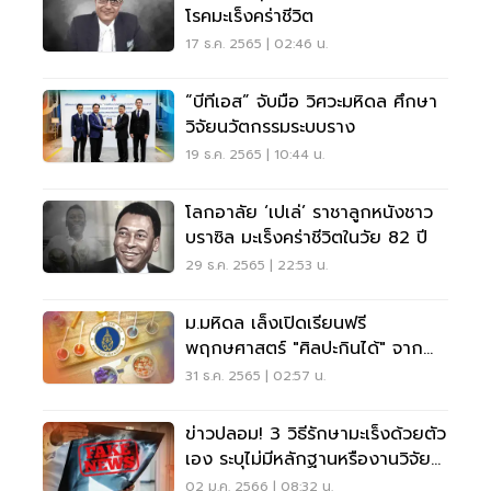
โรคมะเร็งคร่าชีวิต
17 ธ.ค. 2565 | 02:46 น.
“บีทีเอส” จับมือ วิศวะมหิดล ศึกษา
วิจัยนวัตกรรมระบบราง
19 ธ.ค. 2565 | 10:44 น.
โลกอาลัย ‘เปเล่’ ราชาลูกหนังชาว
บราซิล มะเร็งคร่าชีวิตในวัย 82 ปี
29 ธ.ค. 2565 | 22:53 น.
ม.มหิดล เล็งเปิดเรียนฟรี
พฤกษศาสตร์ "ศิลปะกินได้" จาก
สมุนไพรรอบตัว
31 ธ.ค. 2565 | 02:57 น.
ข่าวปลอม! 3 วิธีรักษามะเร็งด้วยตัว
เอง ระบุไม่มีหลักฐานหรืองานวิจัย
ยืนยัน
02 ม.ค. 2566 | 08:32 น.